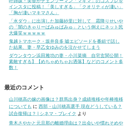
叶姉妹・美香がチェンソーマン「マキマ」のコスプレを
インスタに投稿！「美しすぎる」「クオリティが凄い」
「胸が凄いマキマさん」
「水ダウ」に出演した加藤紗里に対して 霜降りせいや
の「闇のきゃりーぱみゅぱみゅ」という例えにネット民
大爆笑ｗｗｗｗｗ
鬼越トマホーク・坂井良多 嘘エピソードを番組で話し
た結果、妻・早乙女ゆみのを泣かせてしまう
ダウンタウン浜田雅功の妻・小川菜摘 自宅玄関公開！
素敵すぎる】【めちゃめちゃお洒落】などのコメント多
数！
最近のコメント
山川穂高の嫁の画像は？群馬出身？成績推移や年棒推移
についても
に
西部・山川穂高選手 現在どうしている？
試合復帰は？ | シネマ・ブレイク
より
青木さやかと元旦那の離婚理由は？出会いや慣れそめや