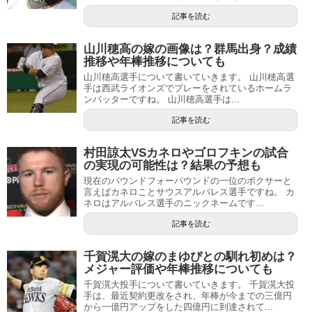
記事を読む
山川穂高の嫁の画像は？群馬出身？成績
推移や年棒推移についても
山川穂高選手について書いていきます。 山川穂高選
手は西武ライオンズでプレーをされているホームラ
ンバッターですね。 山川穂高選手は...
記事を読む
村田諒太VSカネロやゴロフキンの試合
の実現の可能性は？結果の予想も
現在のパウンドフォーパウンドの一位のボクサーと
言えばカネロことサウスアルバレス選手ですね。 カ
ネロはアルバレス選手のニックネームです...
記事を読む
千賀滉大の嫁のまゆぴとの馴れ初めは？
メジャー評価や年棒推移についても
千賀滉大投手について書いていきます。 千賀滉大投
手は、最近契約更改をされ、年棒が今までの三億円
から一億円アップをした四億円に到達されて...