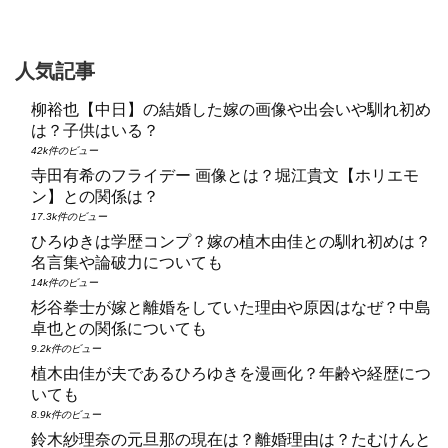
人気記事
柳裕也【中日】の結婚した嫁の画像や出会いや馴れ初め
は？子供はいる？
42k件のビュー
寺田有希のフライデー 画像とは？堀江貴文【ホリエモ
ン】との関係は？
17.3k件のビュー
ひろゆきは学歴コンプ？嫁の植木由佳との馴れ初めは？
名言集や論破力についても
14k件のビュー
杉谷拳士が嫁と離婚をしていた理由や原因はなぜ？中島
卓也との関係についても
9.2k件のビュー
植木由佳が夫であるひろゆきを漫画化？年齢や経歴につ
いても
8.9k件のビュー
鈴木紗理奈の元旦那の現在は？離婚理由は？たむけんと