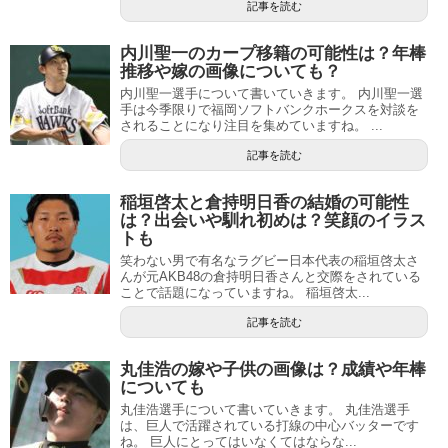
記事を読む
内川聖一のカープ移籍の可能性は？年棒
推移や嫁の画像についても？
内川聖一選手について書いていきます。 内川聖一選
手は今季限りで福岡ソフトバンクホークスを対談を
されることになり注目を集めていますね。 ...
記事を読む
稲垣啓太と倉持明日香の結婚の可能性
は？出会いや馴れ初めは？笑顔のイラス
トも
笑わない男で有名なラグビー日本代表の稲垣啓太さ
んが元AKB48の倉持明日香さんと交際をされている
ことで話題になっていますね。 稲垣啓太...
記事を読む
丸佳浩の嫁や子供の画像は？成績や年棒
についても
丸佳浩選手について書いていきます。 丸佳浩選手
は、巨人で活躍されている打線の中心バッターです
ね。 巨人にとってはいなくてはならな...