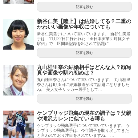
記事を読む
新谷仁美【陸上】は結婚してる？二重の
かわいい画像や年収についても
新谷仁美選手について書いていきます。 新谷仁美選
手は、11月22日に行われた「全日本実業団対抗女子
駅伝」で、区間新記録を出されて話題に...
記事を読む
丸山桂里奈の結婚相手はどんな人？顔写
真や画像や馴れ初めは？
丸山桂里奈さんについて書いていきます。 丸山桂里
奈さんは9月5日に結婚報道が出て話題になりました
ね。 美人女子サッカー選手として...
記事を読む
ケンブリッジ飛鳥の現在の調子は？父親
や滝沢カレンに似ている噂も
ケンブリッジ飛鳥選手について書いていきます。 ケ
ンブリッジ飛鳥選手は、今年調子を取り戻してきた
と言われており注目をされていますね。 ...