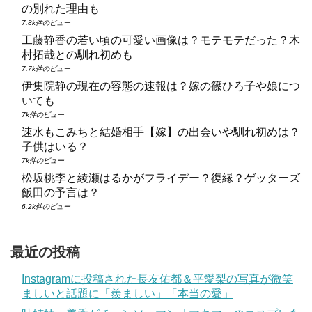
の別れた理由も
7.8k件のビュー
工藤静香の若い頃の可愛い画像は？モテモテだった？木
村拓哉との馴れ初めも
7.7k件のビュー
伊集院静の現在の容態の速報は？嫁の篠ひろ子や娘につ
いても
7k件のビュー
速水もこみちと結婚相手【嫁】の出会いや馴れ初めは？
子供はいる？
7k件のビュー
松坂桃李と綾瀬はるかがフライデー？復縁？ゲッターズ
飯田の予言は？
6.2k件のビュー
最近の投稿
Instagramに投稿された長友佑都＆平愛梨の写真が微笑
ましいと話題に「羨ましい」「本当の愛」