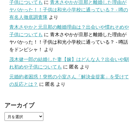
子供についても
に
青木さやかが旦那と離婚した理由が
ヤバかった！！子供は和光小学校に通っている？ - 噂の
有名人徹底調査隊
より
青木さやかと元旦那の離婚理由は？出会いや慣れそめや
子供についても
に
青木さやかが旦那と離婚した理由が
ヤバかった！！子供は和光小学校に通っている？ - 噂話
をドンピシャ！
より
茂木健一郎の結婚した妻【嫁】はどんな人？出会いや馴
れ初めや子供についても
に
匿名
より
元婚約者困惑！突然の小室さん「解決金提案」を受けて
の反応とは？
に
匿名
より
アーカイブ