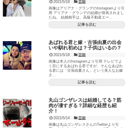
2021/5/18
芸能
画像はアリアナ・グランデのInstagramより引
用 アリアナ・グランデの結婚が発表されまし
たね。 結婚相手は、高級不動産エー...
記事を読む
あばれる君と嫁・古張由夏の出会
いや馴れ初めは？子供はいるの？
2021/5/18
芸能
画像は本人のInstagramより引用 テレビでよ
く目にするあばれる君ですが、そんなあばれ
る君には「古張由夏さん」という美人なお嫁
さ...
記事を読む
丸山ゴンザレスは結婚してる？筋
肉が凄すぎる？詳細な経歴も紹
介！
2021/5/14
芸能
画像は丸山ゴンザレスさんのTwitterより引