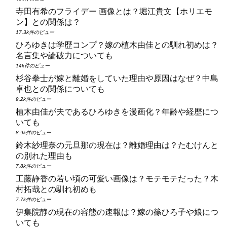
寺田有希のフライデー 画像とは？堀江貴文【ホリエモ
ン】との関係は？
17.3k件のビュー
ひろゆきは学歴コンプ？嫁の植木由佳との馴れ初めは？
名言集や論破力についても
14k件のビュー
杉谷拳士が嫁と離婚をしていた理由や原因はなぜ？中島
卓也との関係についても
9.2k件のビュー
植木由佳が夫であるひろゆきを漫画化？年齢や経歴につ
いても
8.9k件のビュー
鈴木紗理奈の元旦那の現在は？離婚理由は？たむけんと
の別れた理由も
7.8k件のビュー
工藤静香の若い頃の可愛い画像は？モテモテだった？木
村拓哉との馴れ初めも
7.7k件のビュー
伊集院静の現在の容態の速報は？嫁の篠ひろ子や娘につ
いても