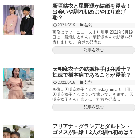
新垣結衣と星野源が結婚を発表！
出会いや馴れ初めはやはり逃げ
恥？
2021/5/19
芸能
画像はヤフーニュースより引用 2021年5月19
日に、新垣結衣さんと星野源さんが結婚を発
表しました。 突然の発表に...
記事を読む
天明麻衣子の結婚相手は弁護士？
妊娠で橋本病であることが発覚？
2021/5/19
芸能
画像は天明麻衣子さんのInstagramより引用。
天明麻衣子さんについて書いていきます。 天
明麻衣子さんと言えば、妊娠を発表...
記事を読む
アリアナ・グランデとダルトン・
ゴメスが結婚！2人の馴れ初めは？