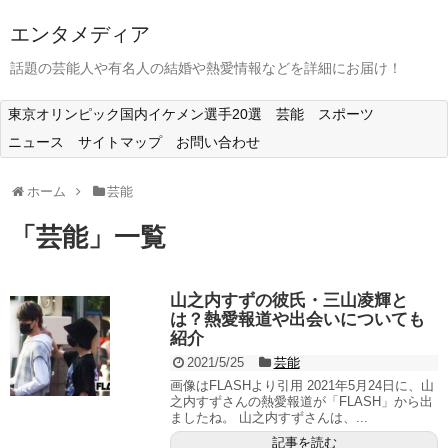
エンタメディア
話題の芸能人や有名人の結婚や熱愛情報などを詳細にお届け！
東京オリンピック国内イケメン選手20選
芸能
スポーツ
ニュース
サイトマップ
お問い合わせ
ホーム
芸能
「
芸能
」
一覧
山之内すずの彼氏・三山凌輝と
は？熱愛報道や出会いについても
紹介
2021/5/25
芸能
画像はFLASHより引用 2021年5月24日に、山
之内すずさんの熱愛報道が「FLASH」から出
ましたね。 山之内すずさんは、...
記事を読む