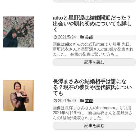
aikoと星野源は結婚間近だった？
出会いや馴れ初めについても詳し
く
2021/5/24
芸能
画像はaikoさんの公式Twitterより引用 先日、
新垣結衣さんと星野源さんの結婚が発表され
ました。 突然の発表に驚いた方も...
記事を読む
長澤まさみの結婚相手は誰にな
る？現在の彼氏や歴代彼氏につい
ても
2021/5/20
芸能
画像は長澤まさみさんのInstagramより引用
2021年5月19日に、新垣結衣さんと星野源さ
んの結婚が発表されました。 2...
記事を読む