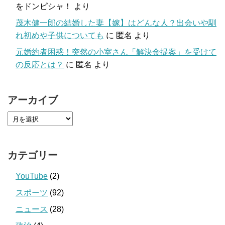
をドンピシャ！
より
茂木健一郎の結婚した妻【嫁】はどんな人？出会いや馴
れ初めや子供についても
に
匿名
より
元婚約者困惑！突然の小室さん「解決金提案」を受けて
の反応とは？
に
匿名
より
アーカイブ
カテゴリー
YouTube
(2)
スポーツ
(92)
ニュース
(28)