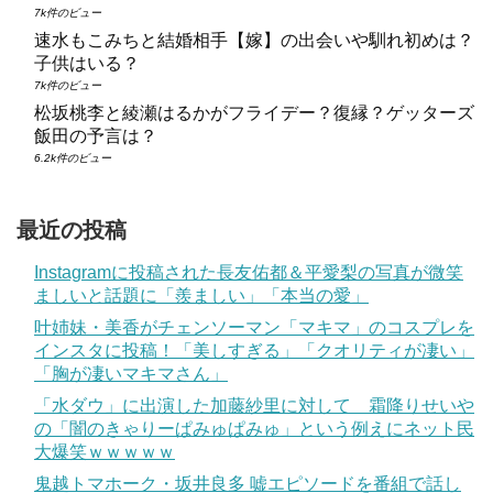
7k件のビュー
速水もこみちと結婚相手【嫁】の出会いや馴れ初めは？
子供はいる？
7k件のビュー
松坂桃李と綾瀬はるかがフライデー？復縁？ゲッターズ
飯田の予言は？
6.2k件のビュー
最近の投稿
Instagramに投稿された長友佑都＆平愛梨の写真が微笑
ましいと話題に「羨ましい」「本当の愛」
叶姉妹・美香がチェンソーマン「マキマ」のコスプレを
インスタに投稿！「美しすぎる」「クオリティが凄い」
「胸が凄いマキマさん」
「水ダウ」に出演した加藤紗里に対して 霜降りせいや
の「闇のきゃりーぱみゅぱみゅ」という例えにネット民
大爆笑ｗｗｗｗｗ
鬼越トマホーク・坂井良多 嘘エピソードを番組で話し