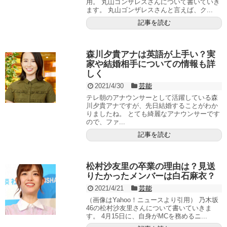
用。 丸山ゴンザレスさんについて書いていき
ます。 丸山ゴンザレスさんと言えば、ク...
記事を読む
森川夕貴アナは英語が上手い？実
家や結婚相手についての情報も詳
しく
2021/4/30
芸能
テレ朝のアナウンサーとして活躍している森
川夕貴アナですが、先日結婚することがわか
りましたね。 とても綺麗なアナウンサーです
ので、ファ...
記事を読む
松村沙友里の卒業の理由は？見送
りたかったメンバーは白石麻衣？
2021/4/21
芸能
（画像はYahoo！ニュースより引用） 乃木坂
46の松村沙友里さんについて書いていきま
す。 4月15日に、自身がMCを務めるニ...