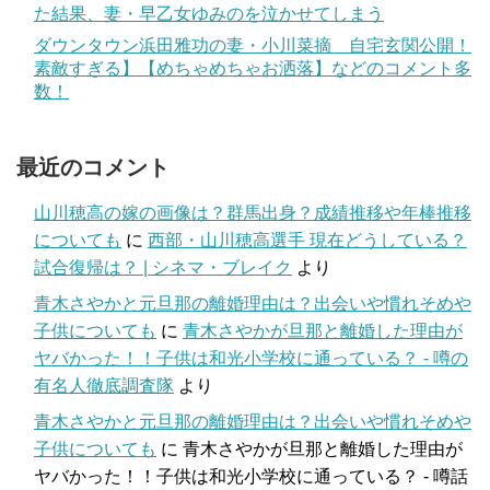
た結果、妻・早乙女ゆみのを泣かせてしまう
ダウンタウン浜田雅功の妻・小川菜摘 自宅玄関公開！
素敵すぎる】【めちゃめちゃお洒落】などのコメント多
数！
最近のコメント
山川穂高の嫁の画像は？群馬出身？成績推移や年棒推移
についても
に
西部・山川穂高選手 現在どうしている？
試合復帰は？ | シネマ・ブレイク
より
青木さやかと元旦那の離婚理由は？出会いや慣れそめや
子供についても
に
青木さやかが旦那と離婚した理由が
ヤバかった！！子供は和光小学校に通っている？ - 噂の
有名人徹底調査隊
より
青木さやかと元旦那の離婚理由は？出会いや慣れそめや
子供についても
に
青木さやかが旦那と離婚した理由が
ヤバかった！！子供は和光小学校に通っている？ - 噂話