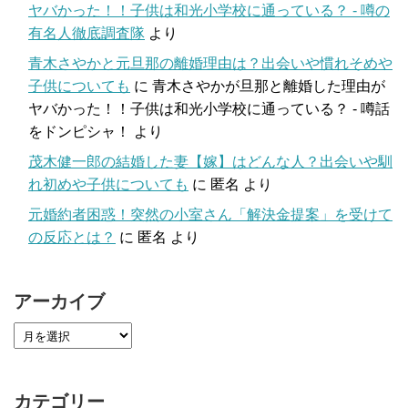
ヤバかった！！子供は和光小学校に通っている？ - 噂の
有名人徹底調査隊
より
青木さやかと元旦那の離婚理由は？出会いや慣れそめや
子供についても
に
青木さやかが旦那と離婚した理由が
ヤバかった！！子供は和光小学校に通っている？ - 噂話
をドンピシャ！
より
茂木健一郎の結婚した妻【嫁】はどんな人？出会いや馴
れ初めや子供についても
に
匿名
より
元婚約者困惑！突然の小室さん「解決金提案」を受けて
の反応とは？
に
匿名
より
アーカイブ
カテゴリー