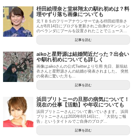
枡田絵理奈と堂林翔太の馴れ初めは？料
理やずり落ち画像についても
元ＴＢＳのフリーアナウンサーである枡田絵理奈さ
んが8月14日にブログを更新されご自身のマンション
のベランダにプールを設置されたことでニュース...
記事を読む
aikoと星野源は結婚間近だった？出会い
や馴れ初めについても詳しく
画像はaikoさんの公式Twitterより引用 先日、新垣結
衣さんと星野源さんの結婚が発表されました。 突然
の発表に驚いた方も...
記事を読む
浜田ブリトニーの旦那の病気について！
現在の仕事【活動】や年収についても
浜田ブリトニーさんについて書いていきます。 浜田
ブリトニーさんは2020年8月14日に、「大切なご報
告」というタイトルでご自身のブログ...
記事を読む