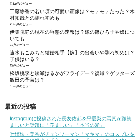
7.8k件のビュー
工藤静香の若い頃の可愛い画像は？モテモテだった？木
村拓哉との馴れ初めも
7.7k件のビュー
伊集院静の現在の容態の速報は？嫁の篠ひろ子や娘につ
いても
7k件のビュー
速水もこみちと結婚相手【嫁】の出会いや馴れ初めは？
子供はいる？
7k件のビュー
松坂桃李と綾瀬はるかがフライデー？復縁？ゲッターズ
飯田の予言は？
6.2k件のビュー
最近の投稿
Instagramに投稿された長友佑都＆平愛梨の写真が微笑
ましいと話題に「羨ましい」「本当の愛」
叶姉妹・美香がチェンソーマン「マキマ」のコスプレを