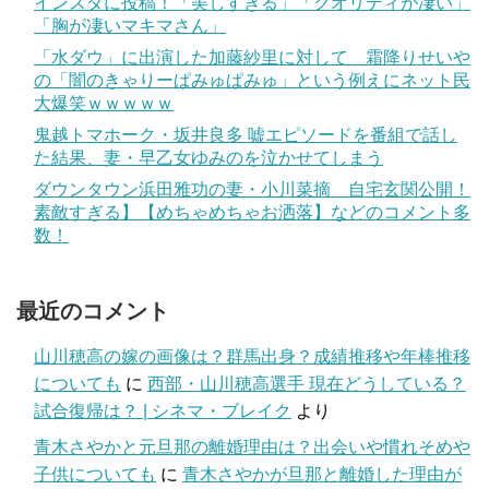
インスタに投稿！「美しすぎる」「クオリティが凄い」
「胸が凄いマキマさん」
「水ダウ」に出演した加藤紗里に対して 霜降りせいや
の「闇のきゃりーぱみゅぱみゅ」という例えにネット民
大爆笑ｗｗｗｗｗ
鬼越トマホーク・坂井良多 嘘エピソードを番組で話し
た結果、妻・早乙女ゆみのを泣かせてしまう
ダウンタウン浜田雅功の妻・小川菜摘 自宅玄関公開！
素敵すぎる】【めちゃめちゃお洒落】などのコメント多
数！
最近のコメント
山川穂高の嫁の画像は？群馬出身？成績推移や年棒推移
についても
に
西部・山川穂高選手 現在どうしている？
試合復帰は？ | シネマ・ブレイク
より
青木さやかと元旦那の離婚理由は？出会いや慣れそめや
子供についても
に
青木さやかが旦那と離婚した理由が