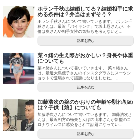
ホラン千秋は結婚してる？結婚相手に求
める条件は？弁当はまずそう？
ホラン千秋さんについて書いていきます。 ボラン千
秋さんは、最近「バイキング」で坂上忍さんが、不
倫は奥さんや相手女性の気持ちを考えないと...
記事を読む
菜々緒の生え際がおかしい？身長や体重
についても
菜々緒さんについて書いていきます。 菜々緒さん
は、最近大島優子さんのインスタグラムにスーツシ
ョットで登場されて話題になりましたね。 ...
記事を読む
加藤浩次の嫁のかおりの年齢や馴れ初め
は？子供【娘】についても
加藤浩次さんについて書いていきます。 加藤浩次さ
んは、最近相方の極楽とんぼの山本さんが新型のコ
ロナウイルスに感染をされて話題になってい...
記事を読む