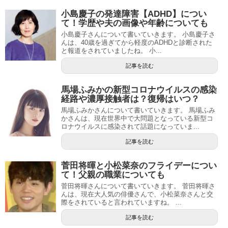
小島慶子の発達障害【ADHD】につい
て！学歴や夫の画像や年齢についても
小島慶子さんについて書いていきます。 小島慶子さ
んは、40歳を過ぎてから軽度のADHDと診断された
と報道をされていましたね。 小...
記事を読む
馬場ふみかの新型コロナウイルスの感染
経路や濃厚接触者は？復帰はいつ？
馬場ふみかさんについて書いていきます。 馬場ふみ
かさんは、現在世界中で大問題となっている新型コ
ロナウイルスに感染されて話題になっていま...
記事を読む
菅田将暉と小松菜奈のフライデーについ
て！父親の職業についても
菅田将暉さんについて書いていきます。 菅田将暉さ
んは、現在大人気の俳優さんで、小松菜奈さんと交
際をされていると言われていますね。 ...
記事を読む