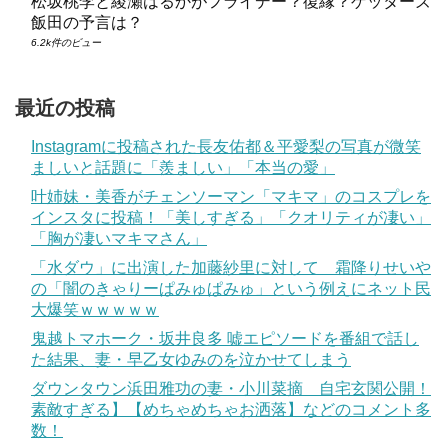
松坂桃李と綾瀬はるかがフライデー？復縁？ゲッターズ
飯田の予言は？
6.2k件のビュー
最近の投稿
Instagramに投稿された長友佑都＆平愛梨の写真が微笑
ましいと話題に「羨ましい」「本当の愛」
叶姉妹・美香がチェンソーマン「マキマ」のコスプレを
インスタに投稿！「美しすぎる」「クオリティが凄い」
「胸が凄いマキマさん」
「水ダウ」に出演した加藤紗里に対して 霜降りせいや
の「闇のきゃりーぱみゅぱみゅ」という例えにネット民
大爆笑ｗｗｗｗｗ
鬼越トマホーク・坂井良多 嘘エピソードを番組で話し
た結果、妻・早乙女ゆみのを泣かせてしまう
ダウンタウン浜田雅功の妻・小川菜摘 自宅玄関公開！
素敵すぎる】【めちゃめちゃお洒落】などのコメント多
数！