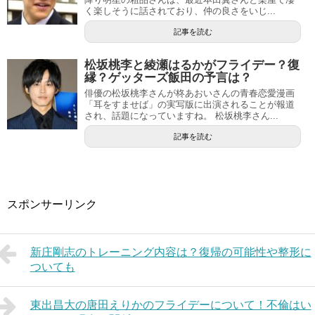
く楽しそうに話されており、仲の良さをいじ...
記事を読む
松坂桃李と綾瀬はるかがフライデー？復
縁？ゲッターズ飯田の予言は？
俳優の松坂桃李さんが柊あおいさんの青春恋愛漫画
「耳をすませば」の実写版に出演されることが報道
され、話題になっていますね。 松坂桃李さん...
記事を読む
スポンサーリンク
新庄剛志のトレーニング内容は？復帰の可能性や整形に
ついても
東出昌大の唐田えりかのフライデーについて！不倫はい