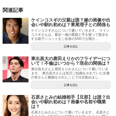
関連記事
ケインコスギの父親は誰？嫁の画像や出
会いや馴れ初めは？東尾理子との関係も
ケインコスギさんについて書いていきます。 ケイン
コスギさんは、最近一歳の愛娘と手を握って散歩を
する親子ショットをご自身のSNSで公開さ...
記事を読む
東出昌大の唐田えりかのフライデーにつ
いて！不倫はいつから？現在の関係は？
東出昌大さんと唐田えりかさんについて書いていき
ます。 東出昌大さんは先日ご結婚をされていた女優
の杏さんと離婚をされたことで注目集めまし...
記事を読む
石原さとみの結婚相手【旦那】は誰？出
会いや馴れ初めは？画像や名前や職業
は？
石原さとみさんについて書いていきます。 石原さと