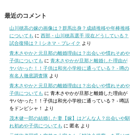
最近のコメント
山川穂高の嫁の画像は？群馬出身？成績推移や年棒推移
についても
に
西部・山川穂高選手 現在どうしている？
試合復帰は？ | シネマ・ブレイク
より
青木さやかと元旦那の離婚理由は？出会いや慣れそめや
子供についても
に
青木さやかが旦那と離婚した理由が
ヤバかった！！子供は和光小学校に通っている？ - 噂の
有名人徹底調査隊
より
青木さやかと元旦那の離婚理由は？出会いや慣れそめや
子供についても
に
青木さやかが旦那と離婚した理由が
ヤバかった！！子供は和光小学校に通っている？ - 噂話
をドンピシャ！
より
茂木健一郎の結婚した妻【嫁】はどんな人？出会いや馴
れ初めや子供についても
に
匿名
より