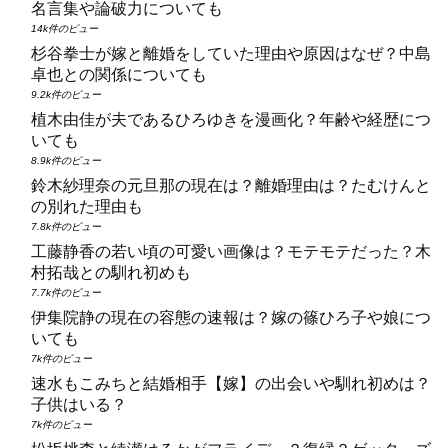
名言集や論破力についても
14k件のビュー
杉谷拳士が嫁と離婚をしていた理由や原因はなぜ？中島
卓也との関係についても
9.2k件のビュー
植木由佳が夫であるひろゆきを漫画化？年齢や経歴につ
いても
8.9k件のビュー
鈴木紗理奈の元旦那の現在は？離婚理由は？たむけんと
の別れた理由も
7.8k件のビュー
工藤静香の若い頃の可愛い画像は？モテモテだった？木
村拓哉との馴れ初めも
7.7k件のビュー
伊集院静の現在の容態の速報は？嫁の篠ひろ子や娘につ
いても
7k件のビュー
速水もこみちと結婚相手【嫁】の出会いや馴れ初めは？
子供はいる？
7k件のビュー