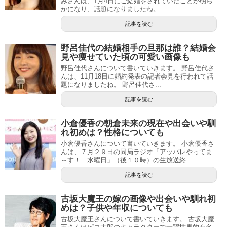
みさんは、1月4日にご結婚をされていたことが明ら
かになり、話題になりましたね。 ...
記事を読む
野呂佳代の結婚相手の旦那は誰？結婚会
見や痩せていた頃の可愛い画像も
野呂佳代さんについて書いていきます。 野呂佳代さ
んは、11月18日に婚約発表の記者会見を行われて話
題になりましたね。 野呂佳代さ...
記事を読む
小倉優香の朝倉未来の現在や出会いや馴
れ初めは？性格についても
小倉優香さんについて書いていきます。 小倉優香さ
んは、７月２９日の同局ラジオ「アッパレやってま
～す！ 水曜日」（後１０時）の生放送終...
記事を読む
古坂大魔王の嫁の画像や出会いや馴れ初
めは？子供や年収についても
古坂大魔王さんについて書いていきます。 古坂大魔