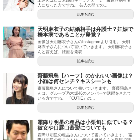
王さんはピコ太郎のキャラクターで一躍世界的有名
人になった方ですね。 芸人の間での...
記事を読む
天明麻衣子の結婚相手は弁護士？妊娠で
橋本病であることが発覚？
画像は天明麻衣子さんのInstagramより引用。 天明
麻衣子さんについて書いていきます。 天明麻衣子さ
んと言えば、妊娠を発表...
記事を読む
齋藤飛鳥【ハーフ】のかわいい画像は？
小顔は何センチ？キスシーンも
齋藤飛鳥さんについて書いていきます。 齋藤飛鳥さ
んは、グループ乃木坂46のメンバーで活躍をされて
いる方ですね。 『CUTiE』の...
記事を読む
霜降り明星の粗品は小栗旬に似ている？
彼女や口唇口蓋裂についても
霜降り明星の粗品さんについて書いていきます。 霜
降り明星の粗品さんは、最近本田翼さんと楽屋で凄