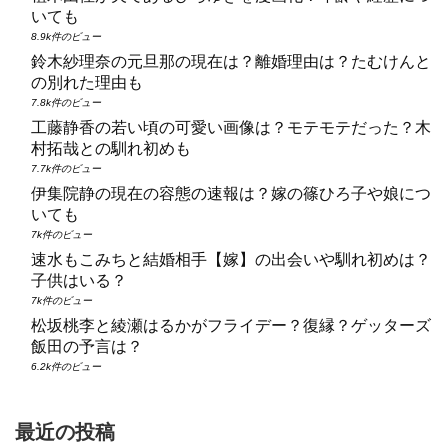
いても
8.9k件のビュー
鈴木紗理奈の元旦那の現在は？離婚理由は？たむけんと
の別れた理由も
7.8k件のビュー
工藤静香の若い頃の可愛い画像は？モテモテだった？木
村拓哉との馴れ初めも
7.7k件のビュー
伊集院静の現在の容態の速報は？嫁の篠ひろ子や娘につ
いても
7k件のビュー
速水もこみちと結婚相手【嫁】の出会いや馴れ初めは？
子供はいる？
7k件のビュー
松坂桃李と綾瀬はるかがフライデー？復縁？ゲッターズ
飯田の予言は？
6.2k件のビュー
最近の投稿