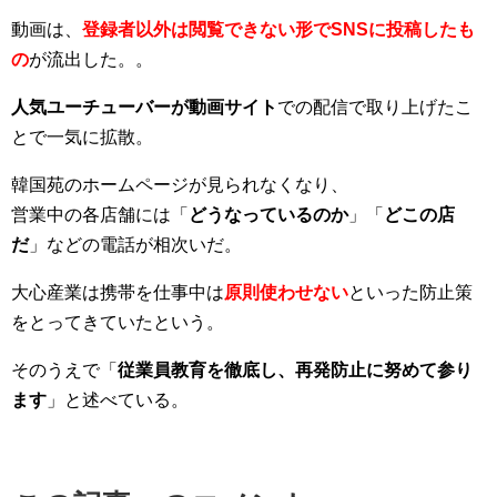
動画は、
登録者以外は閲覧できない形でSNSに投稿したも
の
が流出した。。
人気ユーチューバーが動画サイト
での配信で取り上げたこ
とで一気に拡散。
韓国苑のホームページが見られなくなり、
営業中の各店舗には「
どうなっているのか
」「
どこの店
だ
」などの電話が相次いだ。
大心産業は携帯を仕事中は
原則使わせない
といった防止策
をとってきていたという。
そのうえで「
従業員教育を徹底し、再発防止に努めて参り
ます
」と述べている。