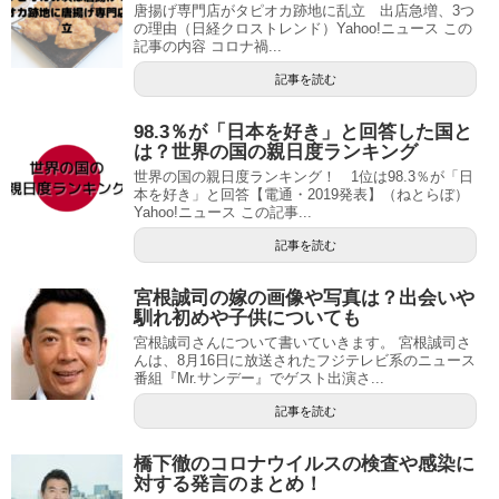
唐揚げ専門店がタピオカ跡地に乱立 出店急増、3つ
の理由（日経クロストレンド）Yahoo!ニュース この
記事の内容 コロナ禍...
記事を読む
98.3％が「日本を好き」と回答した国と
は？世界の国の親日度ランキング
世界の国の親日度ランキング！ 1位は98.3％が「日
本を好き」と回答【電通・2019発表】（ねとらぼ）
Yahoo!ニュース この記事...
記事を読む
宮根誠司の嫁の画像や写真は？出会いや
馴れ初めや子供についても
宮根誠司さんについて書いていきます。 宮根誠司さ
んは、8月16日に放送されたフジテレビ系のニュース
番組『Mr.サンデー』でゲスト出演さ...
記事を読む
橋下徹のコロナウイルスの検査や感染に
対する発言のまとめ！