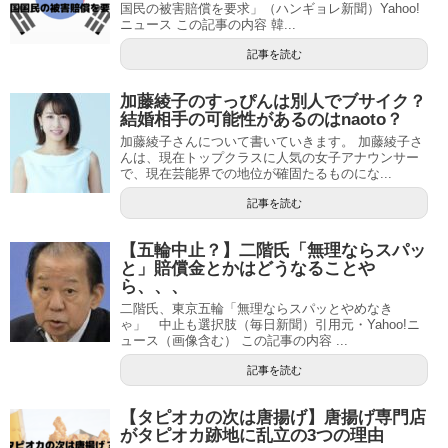
国民の被害賠償を要求」（ハンギョレ新聞）Yahoo!
ニュース この記事の内容 韓...
記事を読む
加藤綾子のすっぴんは別人でブサイク？
結婚相手の可能性があるのはnaoto？
加藤綾子さんについて書いていきます。 加藤綾子さ
んは、現在トップクラスに人気の女子アナウンサー
で、現在芸能界での地位が確固たるものにな...
記事を読む
【五輪中止？】二階氏「無理ならスパッ
と」賠償金とかはどうなることや
ら、、、
二階氏、東京五輪「無理ならスパッとやめなき
ゃ」 中止も選択肢（毎日新聞）引用元・Yahoo!ニ
ュース（画像含む） この記事の内容 ...
記事を読む
【タピオカの次は唐揚げ】唐揚げ専門店
がタピオカ跡地に乱立の3つの理由