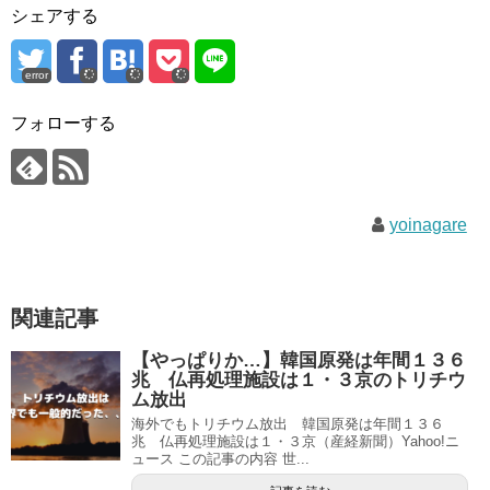
シェアする
error
フォローする
yoinagare
関連記事
【やっぱりか…】韓国原発は年間１３６
兆 仏再処理施設は１・３京のトリチウ
ム放出
海外でもトリチウム放出 韓国原発は年間１３６
兆 仏再処理施設は１・３京（産経新聞）Yahoo!ニ
ュース この記事の内容 世...