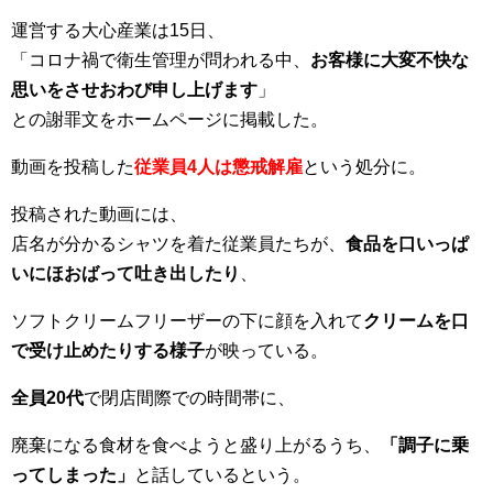
運営する大心産業は15日、
「コロナ禍で衛生管理が問われる中、
お客様に大変不快な
思いをさせおわび申し上げます
」
との謝罪文をホームページに掲載した。
動画を投稿した
従業員4人は懲戒解雇
という処分に。
投稿された動画には、
店名が分かるシャツを着た従業員たちが、
食品を口いっぱ
いにほおばって吐き出したり
、
ソフトクリームフリーザーの下に顔を入れて
クリームを口
で受け止めたりする様子
が映っている。
全員20代
で閉店間際での時間帯に、
廃棄になる食材を食べようと盛り上がるうち、
「調子に乗
ってしまった」
と話しているという。