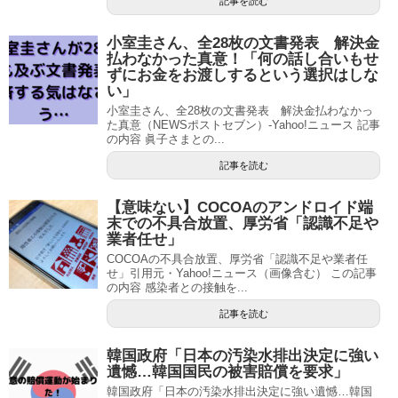
記事を読む
小室圭さん、全28枚の文書発表 解決金
払わなかった真意！「何の話し合いもせ
ずにお金をお渡しするという選択はしな
い」
小室圭さん、全28枚の文書発表 解決金払わなかっ
た真意（NEWSポストセブン）-Yahoo!ニュース 記事
の内容 眞子さまとの...
記事を読む
【意味ない】COCOAのアンドロイド端
末での不具合放置、厚労省「認識不足や
業者任せ」
COCOAの不具合放置、厚労省「認識不足や業者任
せ」引用元・Yahoo!ニュース（画像含む） この記事
の内容 感染者との接触を...
記事を読む
韓国政府「日本の汚染水排出決定に強い
遺憾…韓国国民の被害賠償を要求」
韓国政府「日本の汚染水排出決定に強い遺憾…韓国