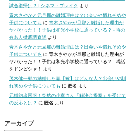
試合復帰は？ | シネマ・ブレイク
より
青木さやかと元旦那の離婚理由は？出会いや慣れそめや
子供についても
に
青木さやかが旦那と離婚した理由が
ヤバかった！！子供は和光小学校に通っている？ - 噂の
有名人徹底調査隊
より
青木さやかと元旦那の離婚理由は？出会いや慣れそめや
子供についても
に
青木さやかが旦那と離婚した理由が
ヤバかった！！子供は和光小学校に通っている？ - 噂話
をドンピシャ！
より
茂木健一郎の結婚した妻【嫁】はどんな人？出会いや馴
れ初めや子供についても
に
匿名
より
元婚約者困惑！突然の小室さん「解決金提案」を受けて
の反応とは？
に
匿名
より
アーカイブ