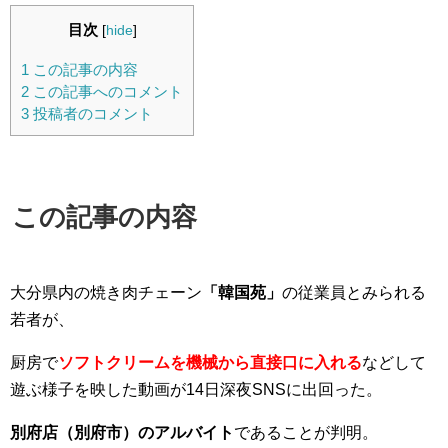
目次
[
hide
]
1
この記事の内容
2
この記事へのコメント
3
投稿者のコメント
この記事の内容
大分県内の焼き肉チェーン
「韓国苑」
の従業員とみられる
若者が、
厨房で
ソフトクリームを機械から直接口に入れる
などして
遊ぶ様子を映した動画が14日深夜SNSに出回った。
別府店（別府市）のアルバイト
であることが判明。