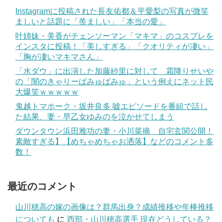
Instagramに投稿された長友佑都＆平愛梨の写真が微笑
ましいと話題に「羨ましい」「本当の愛」
叶姉妹・美香がチェンソーマン「マキマ」のコスプレを
インスタに投稿！「美しすぎる」「クオリティが凄い」
「胸が凄いマキマさん」
「水ダウ」に出演した加藤紗里に対して 霜降りせいや
の「闇のきゃりーぱみゅぱみゅ」という例えにネット民
大爆笑ｗｗｗｗｗ
鬼越トマホーク・坂井良多 嘘エピソードを番組で話し
た結果、妻・早乙女ゆみのを泣かせてしまう
ダウンタウン浜田雅功の妻・小川菜摘 自宅玄関公開！
素敵すぎる】【めちゃめちゃお洒落】などのコメント多
数！
最近のコメント
山川穂高の嫁の画像は？群馬出身？成績推移や年棒推移
についても
に
西部・山川穂高選手 現在どうしている？