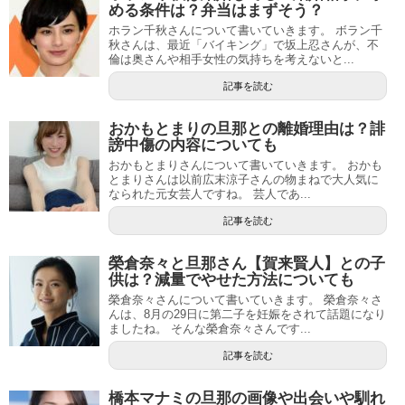
める条件は？弁当はまずそう？
ホラン千秋さんについて書いていきます。 ボラン千
秋さんは、最近「バイキング」で坂上忍さんが、不
倫は奥さんや相手女性の気持ちを考えないと...
記事を読む
おかもとまりの旦那との離婚理由は？誹
謗中傷の内容についても
おかもとまりさんについて書いていきます。 おかも
とまりさんは以前広末涼子さんの物まねで大人気に
なられた元女芸人ですね。 芸人であ...
記事を読む
榮倉奈々と旦那さん【賀来賢人】との子
供は？減量でやせた方法についても
榮倉奈々さんについて書いていきます。 榮倉奈々さ
んは、8月の29日に第二子を妊娠をされて話題になり
ましたね。 そんな榮倉奈々さんです...
記事を読む
橋本マナミの旦那の画像や出会いや馴れ