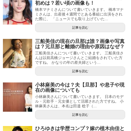
初めは？若い頃の画像も！
橋本マナミさんについて書いていきます。 橋本マナ
ミさんは、出産後４週間でとある番組に出演をされ
た際に、 「ニュースでも取り上げていた...
記事を読む
三船美佳の現在の旦那は誰？画像や写真
は？元旦那と離婚の理由や原因はなぜ？
三船美佳さんについて書いていきます。 三船美佳さ
んは以前高橋ジョージさんとご結婚をされていた方
ですね。 かなりの年の差夫婦という...
記事を読む
小林麻美の今は？夫【旦那】や息子や現
在の画像についても
小林麻美さんについて書いていきます。 日本のモデ
ル・元歌手・元女優として活躍された方ですね。 小
林麻美さんは、本名は田邉 稔子（...
記事を読む
ひろゆきは学歴コンプ？嫁の植木由佳と