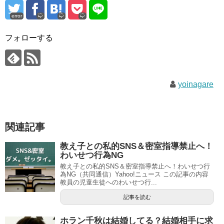
error
フォローする
yoinagare
関連記事
教え子との私的SNS＆密室指導禁止へ！
わいせつ行為NG
教え子との私的SNS＆密室指導禁止へ！わいせつ行
為NG（共同通信）Yahoo!ニュース この記事の内容
教員の児童生徒へのわいせつ行...
記事を読む
ホラン千秋は結婚してる？結婚相手に求