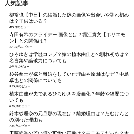
人気記事
柳裕也【中日】の結婚した嫁の画像や出会いや馴れ初め
は？子供はいる？
42k件のビュー
寺田有希のフライデー 画像とは？堀江貴文【ホリエモ
ン】との関係は？
17.3k件のビュー
ひろゆきは学歴コンプ？嫁の植木由佳との馴れ初めは？
名言集や論破力についても
14k件のビュー
杉谷拳士が嫁と離婚をしていた理由や原因はなぜ？中島
卓也との関係についても
9.2k件のビュー
植木由佳が夫であるひろゆきを漫画化？年齢や経歴につ
いても
8.9k件のビュー
鈴木紗理奈の元旦那の現在は？離婚理由は？たむけんと
の別れた理由も
7.8k件のビュー
工藤静香の若い頃の可愛い画像は？モテモテだった？木