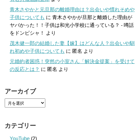
青木さやかと元旦那の離婚理由は？出会いや慣れそめや
子供についても
に
青木さやかが旦那と離婚した理由が
ヤバかった！！子供は和光小学校に通っている？ - 噂話
をドンピシャ！
より
茂木健一郎の結婚した妻【嫁】はどんな人？出会いや馴
れ初めや子供についても
に
匿名
より
元婚約者困惑！突然の小室さん「解決金提案」を受けて
の反応とは？
に
匿名
より
アーカイブ
カテゴリー
YouTube
(2)