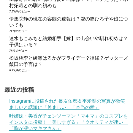
村拓哉との馴れ初めも
7.7k件のビュー
伊集院静の現在の容態の速報は？嫁の篠ひろ子や娘につ
いても
7k件のビュー
速水もこみちと結婚相手【嫁】の出会いや馴れ初めは？
子供はいる？
7k件のビュー
松坂桃李と綾瀬はるかがフライデー？復縁？ゲッターズ
飯田の予言は？
6.2k件のビュー
最近の投稿
Instagramに投稿された長友佑都＆平愛梨の写真が微笑
ましいと話題に「羨ましい」「本当の愛」
叶姉妹・美香がチェンソーマン「マキマ」のコスプレを
インスタに投稿！「美しすぎる」「クオリティが凄い」
「胸が凄いマキマさん」