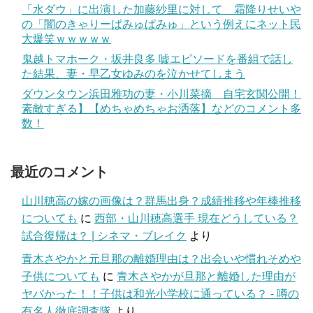
「水ダウ」に出演した加藤紗里に対して 霜降りせいや
の「闇のきゃりーぱみゅぱみゅ」という例えにネット民
大爆笑ｗｗｗｗｗ
鬼越トマホーク・坂井良多 嘘エピソードを番組で話し
た結果、妻・早乙女ゆみのを泣かせてしまう
ダウンタウン浜田雅功の妻・小川菜摘 自宅玄関公開！
素敵すぎる】【めちゃめちゃお洒落】などのコメント多
数！
最近のコメント
山川穂高の嫁の画像は？群馬出身？成績推移や年棒推移
についても
に
西部・山川穂高選手 現在どうしている？
試合復帰は？ | シネマ・ブレイク
より
青木さやかと元旦那の離婚理由は？出会いや慣れそめや
子供についても
に
青木さやかが旦那と離婚した理由が
ヤバかった！！子供は和光小学校に通っている？ - 噂の
有名人徹底調査隊
より