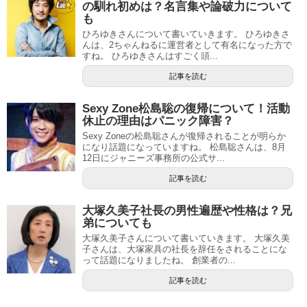
の馴れ初めは？名言集や論破力について
も
ひろゆきさんについて書いていきます。 ひろゆきさ
んは、2ちゃんねるに運営者として有名になった方で
すね。 ひろゆきさんはすごく頭...
記事を読む
Sexy Zone松島聡の復帰について！活動
休止の理由はパニック障害？
Sexy Zoneの松島聡さんが復帰されることが明らか
になり話題になっていますね。 松島聡さんは、8月
12日にジャニーズ事務所の公式サ...
記事を読む
大塚久美子社長の男性遍歴や性格は？兄
弟についても
大塚久美子さんについて書いていきます。 大塚久美
子さんは、大塚家具の社長を辞任をされることにな
って話題になりましたね。 創業者の...
記事を読む