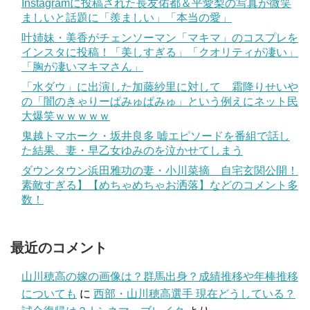
Instagramに投稿された長友佑都＆平愛梨の写真が微笑
ましいと話題に「羨ましい」「本当の愛」
叶姉妹・美香がチェンソーマン「マキマ」のコスプレを
インスタに投稿！「美しすぎる」「クオリティが凄い」
「胸が凄いマキマさん」
「水ダウ」に出演した加藤紗里に対して 霜降りせいや
の「闇のきゃりーぱみゅぱみゅ」という例えにネット民
大爆笑ｗｗｗｗｗ
鬼越トマホーク・坂井良多 嘘エピソードを番組で話し
た結果、妻・早乙女ゆみのを泣かせてしまう
ダウンタウン浜田雅功の妻・小川菜摘 自宅玄関公開！
素敵すぎる】【めちゃめちゃお洒落】などのコメント多
数！
最近のコメント
山川穂高の嫁の画像は？群馬出身？成績推移や年棒推移
についても
に
西部・山川穂高選手 現在どうしている？