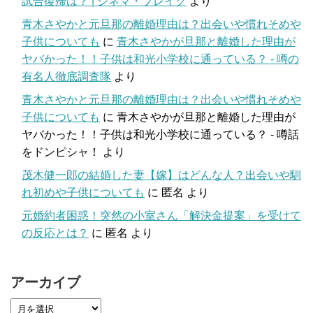
試合復帰は？ | シネマ・ブレイク
より
青木さやかと元旦那の離婚理由は？出会いや慣れそめや
子供についても
に
青木さやかが旦那と離婚した理由が
ヤバかった！！子供は和光小学校に通っている？ - 噂の
有名人徹底調査隊
より
青木さやかと元旦那の離婚理由は？出会いや慣れそめや
子供についても
に
青木さやかが旦那と離婚した理由が
ヤバかった！！子供は和光小学校に通っている？ - 噂話
をドンピシャ！
より
茂木健一郎の結婚した妻【嫁】はどんな人？出会いや馴
れ初めや子供についても
に
匿名
より
元婚約者困惑！突然の小室さん「解決金提案」を受けて
の反応とは？
に
匿名
より
アーカイブ