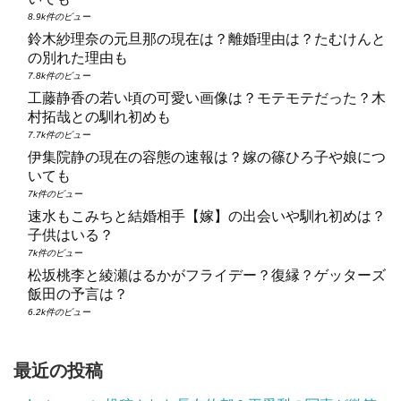
8.9k件のビュー
鈴木紗理奈の元旦那の現在は？離婚理由は？たむけんと
の別れた理由も
7.8k件のビュー
工藤静香の若い頃の可愛い画像は？モテモテだった？木
村拓哉との馴れ初めも
7.7k件のビュー
伊集院静の現在の容態の速報は？嫁の篠ひろ子や娘につ
いても
7k件のビュー
速水もこみちと結婚相手【嫁】の出会いや馴れ初めは？
子供はいる？
7k件のビュー
松坂桃李と綾瀬はるかがフライデー？復縁？ゲッターズ
飯田の予言は？
6.2k件のビュー
最近の投稿