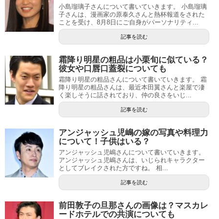
小島瑠璃子さんについて書いていきます。 小島瑠璃
子さんは、漫画家の原泰久さんと熱杯報道をされた
ことを受け、8月8日にご自身がパーソナリティ...
記事を読む
霜降り明星の粗品は小栗旬に似ている？
彼女や口唇口蓋裂についても
霜降り明星の粗品さんについて書いていきます。 霜
降り明星の粗品さんは、最近本田翼さんと楽屋で凄
く楽しそうに話されており、仲の良さをいじ...
記事を読む
アンジャッシュ児嶋の嫁の写真や料理力
について！子供はいる？
アンジャッシュ児嶋さんについて書いていきます。
アンジャッシュ児嶋さんは、いじられキャラクター
としてブレイクされた方ですね。 相...
記事を読む
前田敦子の旦那さんの画像は？マスカレ
ードホテルでの共演についても