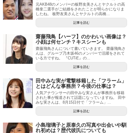
元AKB48のメンバーの板野友美さんとヤクルトの高
橋奎二選手がご結婚をされたことが明らかになりま
したね。 板野友美さんとヤクルトの高橋...
記事を読む
齋藤飛鳥【ハーフ】のかわいい画像は？
小顔は何センチ？キスシーンも
齋藤飛鳥さんについて書いていきます。 齋藤飛鳥さ
んは、グループ乃木坂46のメンバーで活躍をされて
いる方ですね。 『CUTiE』の...
記事を読む
田中みな実が電撃移籍した「フラーム」
とはどんな事務所？今後の仕事は？
人気アナウンサーの田中みな実さんが事務所を移籍
された事が報道されて話題になっていますね。 田中
みな実さんは、8月15日付で「フラーム」...
記事を読む
小島瑠璃子と原泰久の写真や出会いや馴
れ初めは？歴代彼氏についても