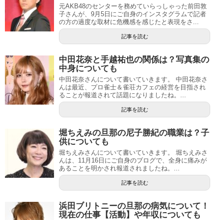
元AKB48のセンターを務めていらっしゃった前田敦
子さんが、9月5日にご自身のインスタグラムで記者
の方の過度な取材に危機感を感じたと表現をさ...
記事を読む
中田花奈と手越祐也の関係は？写真集の
中身についても
中田花奈さんについて書いていきます。 中田花奈さ
んは最近、プロ雀士＆雀荘カフェの経営を目指され
ることが報道されて話題になりましたね。...
記事を読む
堀ちえみの旦那の尼子勝紀の職業は？子
供についても
堀ちえみさんについて書いていきます。 堀ちえみさ
んは、11月16日にご自身のブログで、全身に痛みが
あることを明かされ報道されましたね。...
記事を読む
浜田ブリトニーの旦那の病気について！
現在の仕事【活動】や年収についても