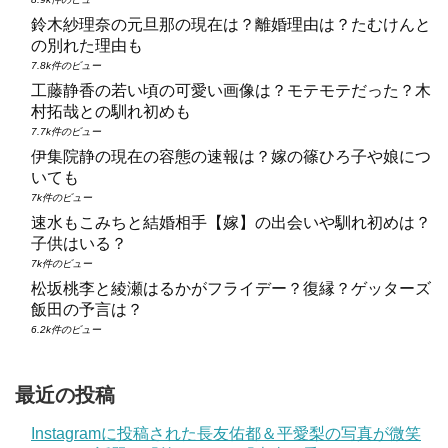
鈴木紗理奈の元旦那の現在は？離婚理由は？たむけんと
の別れた理由も
7.8k件のビュー
工藤静香の若い頃の可愛い画像は？モテモテだった？木
村拓哉との馴れ初めも
7.7k件のビュー
伊集院静の現在の容態の速報は？嫁の篠ひろ子や娘につ
いても
7k件のビュー
速水もこみちと結婚相手【嫁】の出会いや馴れ初めは？
子供はいる？
7k件のビュー
松坂桃李と綾瀬はるかがフライデー？復縁？ゲッターズ
飯田の予言は？
6.2k件のビュー
最近の投稿
Instagramに投稿された長友佑都＆平愛梨の写真が微笑