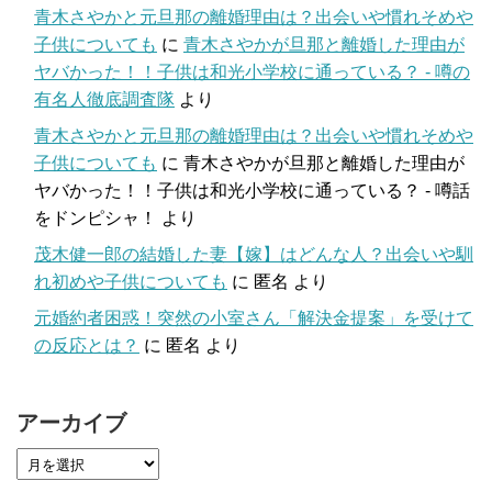
青木さやかと元旦那の離婚理由は？出会いや慣れそめや
子供についても
に
青木さやかが旦那と離婚した理由が
ヤバかった！！子供は和光小学校に通っている？ - 噂の
有名人徹底調査隊
より
青木さやかと元旦那の離婚理由は？出会いや慣れそめや
子供についても
に
青木さやかが旦那と離婚した理由が
ヤバかった！！子供は和光小学校に通っている？ - 噂話
をドンピシャ！
より
茂木健一郎の結婚した妻【嫁】はどんな人？出会いや馴
れ初めや子供についても
に
匿名
より
元婚約者困惑！突然の小室さん「解決金提案」を受けて
の反応とは？
に
匿名
より
アーカイブ