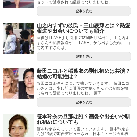
ョットで登場されて話題になりましたね。 ...
記事を読む
山之内すずの彼氏・三山凌輝とは？熱愛
報道や出会いについても紹介
画像はFLASHより引用 2021年5月24日に、山之内す
ずさんの熱愛報道が「FLASH」から出ましたね。 山
之内すずさんは、...
記事を読む
藤田ニコルと稲葉友の馴れ初めは共演？
結婚の可能性は？
藤田ニコルさんについて書いていきます。 藤田ニコ
ルさんは、少し前に俳優の稲葉友さんとの交際を報
じられて話題になりましたね。 藤田...
記事を読む
笹本玲奈の旦那は誰？画像や出会いや馴
れ初めについても
笹本玲奈さんについて書いていきます。 笹本玲奈さ
んは13歳で舞台デビューされ、日本ミュージカル界