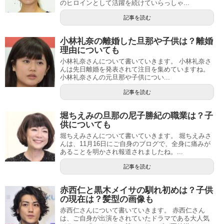
のヒロインとして活躍を続けていらっしゃ...
記事を読む
小林礼奈の離婚した旦那や子供は？離婚
理由についても
小林礼奈さんについて書いていきます。 小林礼奈さ
んは先日離婚を発表されて注目を集めていますね。
小林礼奈さんの元旦那や子供につい...
記事を読む
堀ちえみの旦那の尼子勝紀の職業は？子
供についても
堀ちえみさんについて書いていきます。 堀ちえみさ
んは、11月16日にご自身のブログで、全身に痛みが
あることを明かされ報道されましたね。...
記事を読む
赤西仁と黒木メイサの馴れ初めは？子供
の現在は？髪型の画像も
赤西仁さんについて書いていきます。 赤西仁さん
は、ご自身が出演をされていたドラマである大人気