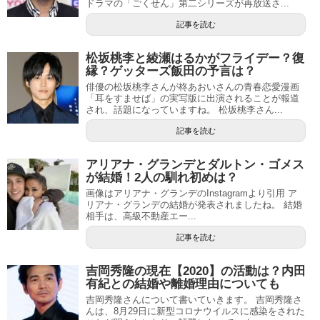
ドラマの「ごくせん」第二シリーズが再放送さ...
記事を読む
松坂桃李と綾瀬はるかがフライデー？復
縁？ゲッターズ飯田の予言は？
俳優の松坂桃李さんが柊あおいさんの青春恋愛漫画
「耳をすませば」の実写版に出演されることが報道
され、話題になっていますね。 松坂桃李さん...
記事を読む
アリアナ・グランデとダルトン・ゴメス
が結婚！2人の馴れ初めは？
画像はアリアナ・グランデのInstagramより引用 ア
リアナ・グランデの結婚が発表されましたね。 結婚
相手は、高級不動産エー...
記事を読む
吉岡秀隆の現在【2020】の活動は？内田
有紀との結婚や離婚理由についても
吉岡秀隆さんについて書いていきます。 吉岡秀隆さ
んは、8月29日に新型コロナウイルスに感染をされた