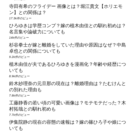
寺田有希のフライデー 画像とは？堀江貴文【ホリエモ
ン】との関係は？
17.3k件のビュー
ひろゆきは学歴コンプ？嫁の植木由佳との馴れ初めは？
名言集や論破力についても
14k件のビュー
杉谷拳士が嫁と離婚をしていた理由や原因はなぜ？中島
卓也との関係についても
9.2k件のビュー
植木由佳が夫であるひろゆきを漫画化？年齢や経歴につ
いても
8.9k件のビュー
鈴木紗理奈の元旦那の現在は？離婚理由は？たむけんと
の別れた理由も
7.8k件のビュー
工藤静香の若い頃の可愛い画像は？モテモテだった？木
村拓哉との馴れ初めも
7.7k件のビュー
伊集院静の現在の容態の速報は？嫁の篠ひろ子や娘につ
いても