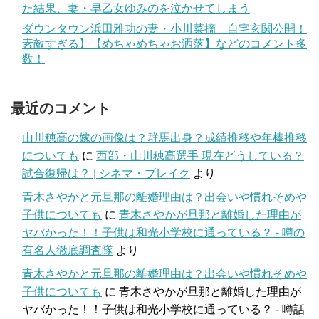
た結果、妻・早乙女ゆみのを泣かせてしまう
ダウンタウン浜田雅功の妻・小川菜摘 自宅玄関公開！
素敵すぎる】【めちゃめちゃお洒落】などのコメント多
数！
最近のコメント
山川穂高の嫁の画像は？群馬出身？成績推移や年棒推移
についても
に
西部・山川穂高選手 現在どうしている？
試合復帰は？ | シネマ・ブレイク
より
青木さやかと元旦那の離婚理由は？出会いや慣れそめや
子供についても
に
青木さやかが旦那と離婚した理由が
ヤバかった！！子供は和光小学校に通っている？ - 噂の
有名人徹底調査隊
より
青木さやかと元旦那の離婚理由は？出会いや慣れそめや
子供についても
に
青木さやかが旦那と離婚した理由が
ヤバかった！！子供は和光小学校に通っている？ - 噂話