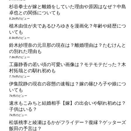
杉谷拳士が嫁と離婚をしていた理由や原因はなぜ？中島
卓也との関係についても
9.2k件のビュー
植木由佳が夫であるひろゆきを漫画化？年齢や経歴につ
いても
8.9k件のビュー
鈴木紗理奈の元旦那の現在は？離婚理由は？たむけんと
の別れた理由も
7.8k件のビュー
工藤静香の若い頃の可愛い画像は？モテモテだった？木
村拓哉との馴れ初めも
7.7k件のビュー
伊集院静の現在の容態の速報は？嫁の篠ひろ子や娘につ
いても
7k件のビュー
速水もこみちと結婚相手【嫁】の出会いや馴れ初めは？
子供はいる？
7k件のビュー
松坂桃李と綾瀬はるかがフライデー？復縁？ゲッターズ
飯田の予言は？