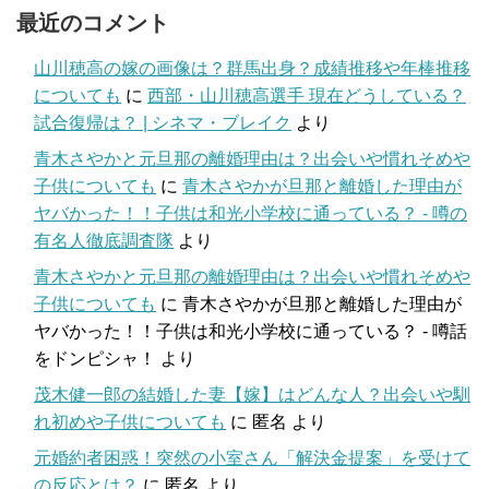
最近のコメント
山川穂高の嫁の画像は？群馬出身？成績推移や年棒推移
についても
に
西部・山川穂高選手 現在どうしている？
試合復帰は？ | シネマ・ブレイク
より
青木さやかと元旦那の離婚理由は？出会いや慣れそめや
子供についても
に
青木さやかが旦那と離婚した理由が
ヤバかった！！子供は和光小学校に通っている？ - 噂の
有名人徹底調査隊
より
青木さやかと元旦那の離婚理由は？出会いや慣れそめや
子供についても
に
青木さやかが旦那と離婚した理由が
ヤバかった！！子供は和光小学校に通っている？ - 噂話
をドンピシャ！
より
茂木健一郎の結婚した妻【嫁】はどんな人？出会いや馴
れ初めや子供についても
に
匿名
より
元婚約者困惑！突然の小室さん「解決金提案」を受けて
の反応とは？
に
匿名
より