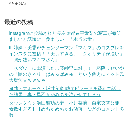
6.2k件のビュー
最近の投稿
Instagramに投稿された長友佑都＆平愛梨の写真が微笑
ましいと話題に「羨ましい」「本当の愛」
叶姉妹・美香がチェンソーマン「マキマ」のコスプレを
インスタに投稿！「美しすぎる」「クオリティが凄い」
「胸が凄いマキマさん」
「水ダウ」に出演した加藤紗里に対して 霜降りせいや
の「闇のきゃりーぱみゅぱみゅ」という例えにネット民
大爆笑ｗｗｗｗｗ
鬼越トマホーク・坂井良多 嘘エピソードを番組で話し
た結果、妻・早乙女ゆみのを泣かせてしまう
ダウンタウン浜田雅功の妻・小川菜摘 自宅玄関公開！
素敵すぎる】【めちゃめちゃお洒落】などのコメント多
数！