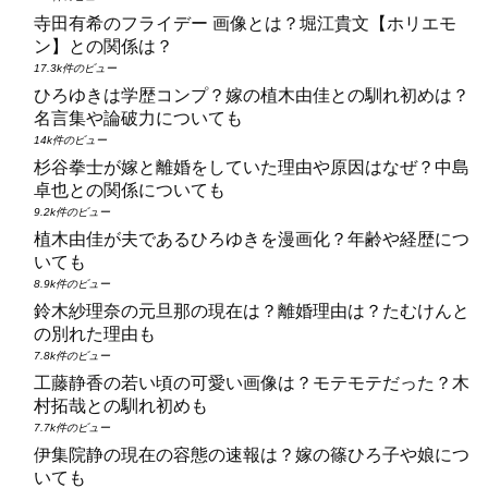
寺田有希のフライデー 画像とは？堀江貴文【ホリエモ
ン】との関係は？
17.3k件のビュー
ひろゆきは学歴コンプ？嫁の植木由佳との馴れ初めは？
名言集や論破力についても
14k件のビュー
杉谷拳士が嫁と離婚をしていた理由や原因はなぜ？中島
卓也との関係についても
9.2k件のビュー
植木由佳が夫であるひろゆきを漫画化？年齢や経歴につ
いても
8.9k件のビュー
鈴木紗理奈の元旦那の現在は？離婚理由は？たむけんと
の別れた理由も
7.8k件のビュー
工藤静香の若い頃の可愛い画像は？モテモテだった？木
村拓哉との馴れ初めも
7.7k件のビュー
伊集院静の現在の容態の速報は？嫁の篠ひろ子や娘につ
いても