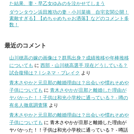
た結果、妻・早乙女ゆみのを泣かせてしまう
ダウンタウン浜田雅功の妻・小川菜摘 自宅玄関公開！
素敵すぎる】【めちゃめちゃお洒落】などのコメント多
数！
最近のコメント
山川穂高の嫁の画像は？群馬出身？成績推移や年棒推移
についても
に
西部・山川穂高選手 現在どうしている？
試合復帰は？ | シネマ・ブレイク
より
青木さやかと元旦那の離婚理由は？出会いや慣れそめや
子供についても
に
青木さやかが旦那と離婚した理由が
ヤバかった！！子供は和光小学校に通っている？ - 噂の
有名人徹底調査隊
より
青木さやかと元旦那の離婚理由は？出会いや慣れそめや
子供についても
に
青木さやかが旦那と離婚した理由が
ヤバかった！！子供は和光小学校に通っている？ - 噂話