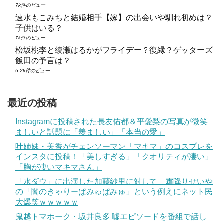
7k件のビュー
速水もこみちと結婚相手【嫁】の出会いや馴れ初めは？
子供はいる？
7k件のビュー
松坂桃李と綾瀬はるかがフライデー？復縁？ゲッターズ
飯田の予言は？
6.2k件のビュー
最近の投稿
Instagramに投稿された長友佑都＆平愛梨の写真が微笑
ましいと話題に「羨ましい」「本当の愛」
叶姉妹・美香がチェンソーマン「マキマ」のコスプレを
インスタに投稿！「美しすぎる」「クオリティが凄い」
「胸が凄いマキマさん」
「水ダウ」に出演した加藤紗里に対して 霜降りせいや
の「闇のきゃりーぱみゅぱみゅ」という例えにネット民
大爆笑ｗｗｗｗｗ
鬼越トマホーク・坂井良多 嘘エピソードを番組で話し