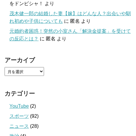
をドンピシャ！
より
茂木健一郎の結婚した妻【嫁】はどんな人？出会いや馴
れ初めや子供についても
に
匿名
より
元婚約者困惑！突然の小室さん「解決金提案」を受けて
の反応とは？
に
匿名
より
アーカイブ
カテゴリー
YouTube
(2)
スポーツ
(92)
ニュース
(28)