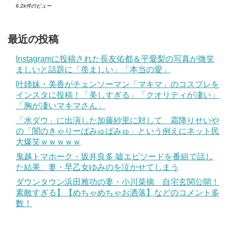
6.2k件のビュー
最近の投稿
Instagramに投稿された長友佑都＆平愛梨の写真が微笑
ましいと話題に「羨ましい」「本当の愛」
叶姉妹・美香がチェンソーマン「マキマ」のコスプレを
インスタに投稿！「美しすぎる」「クオリティが凄い」
「胸が凄いマキマさん」
「水ダウ」に出演した加藤紗里に対して 霜降りせいや
の「闇のきゃりーぱみゅぱみゅ」という例えにネット民
大爆笑ｗｗｗｗｗ
鬼越トマホーク・坂井良多 嘘エピソードを番組で話し
た結果、妻・早乙女ゆみのを泣かせてしまう
ダウンタウン浜田雅功の妻・小川菜摘 自宅玄関公開！
素敵すぎる】【めちゃめちゃお洒落】などのコメント多
数！