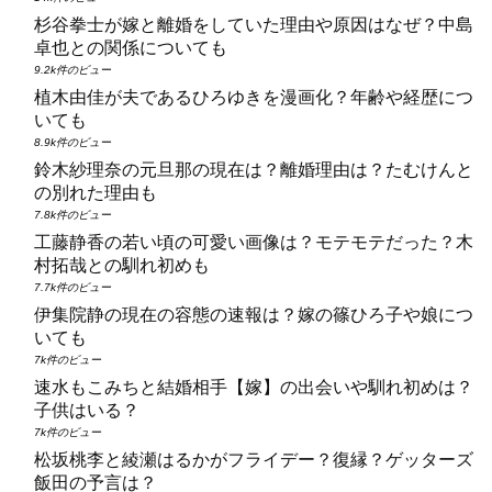
杉谷拳士が嫁と離婚をしていた理由や原因はなぜ？中島
卓也との関係についても
9.2k件のビュー
植木由佳が夫であるひろゆきを漫画化？年齢や経歴につ
いても
8.9k件のビュー
鈴木紗理奈の元旦那の現在は？離婚理由は？たむけんと
の別れた理由も
7.8k件のビュー
工藤静香の若い頃の可愛い画像は？モテモテだった？木
村拓哉との馴れ初めも
7.7k件のビュー
伊集院静の現在の容態の速報は？嫁の篠ひろ子や娘につ
いても
7k件のビュー
速水もこみちと結婚相手【嫁】の出会いや馴れ初めは？
子供はいる？
7k件のビュー
松坂桃李と綾瀬はるかがフライデー？復縁？ゲッターズ
飯田の予言は？