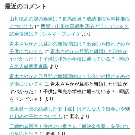
最近のコメント
山川穂高の嫁の画像は？群馬出身？成績推移や年棒推移
についても
に
西部・山川穂高選手 現在どうしている？
試合復帰は？ | シネマ・ブレイク
より
青木さやかと元旦那の離婚理由は？出会いや慣れそめや
子供についても
に
青木さやかが旦那と離婚した理由が
ヤバかった！！子供は和光小学校に通っている？ - 噂の
有名人徹底調査隊
より
青木さやかと元旦那の離婚理由は？出会いや慣れそめや
子供についても
に
青木さやかが旦那と離婚した理由が
ヤバかった！！子供は和光小学校に通っている？ - 噂話
をドンピシャ！
より
茂木健一郎の結婚した妻【嫁】はどんな人？出会いや馴
れ初めや子供についても
に
匿名
より
元婚約者困惑！突然の小室さん「解決金提案」を受けて
の反応とは？
に
匿名
より