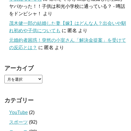
ヤバかった！！子供は和光小学校に通っている？ - 噂話
をドンピシャ！
より
茂木健一郎の結婚した妻【嫁】はどんな人？出会いや馴
れ初めや子供についても
に
匿名
より
元婚約者困惑！突然の小室さん「解決金提案」を受けて
の反応とは？
に
匿名
より
アーカイブ
カテゴリー
YouTube
(2)
スポーツ
(92)