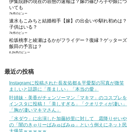
伊集院静の現在の容態の速報は？嫁の篠ひろ子や娘につ
いても
7k件のビュー
速水もこみちと結婚相手【嫁】の出会いや馴れ初めは？
子供はいる？
7k件のビュー
松坂桃李と綾瀬はるかがフライデー？復縁？ゲッターズ
飯田の予言は？
6.2k件のビュー
最近の投稿
Instagramに投稿された長友佑都＆平愛梨の写真が微笑
ましいと話題に「羨ましい」「本当の愛」
叶姉妹・美香がチェンソーマン「マキマ」のコスプレを
インスタに投稿！「美しすぎる」「クオリティが凄い」
「胸が凄いマキマさん」
「水ダウ」に出演した加藤紗里に対して 霜降りせいや
の「闇のきゃりーぱみゅぱみゅ」という例えにネット民
大爆笑ｗｗｗｗｗ