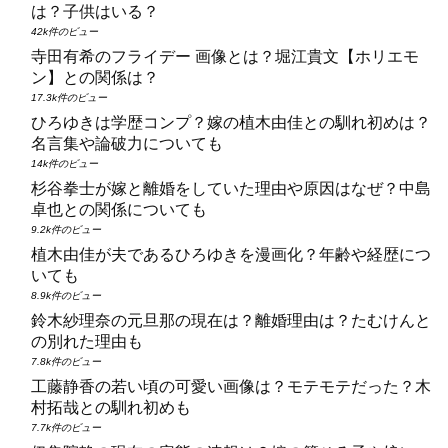
は？子供はいる？
42k件のビュー
寺田有希のフライデー 画像とは？堀江貴文【ホリエモ
ン】との関係は？
17.3k件のビュー
ひろゆきは学歴コンプ？嫁の植木由佳との馴れ初めは？
名言集や論破力についても
14k件のビュー
杉谷拳士が嫁と離婚をしていた理由や原因はなぜ？中島
卓也との関係についても
9.2k件のビュー
植木由佳が夫であるひろゆきを漫画化？年齢や経歴につ
いても
8.9k件のビュー
鈴木紗理奈の元旦那の現在は？離婚理由は？たむけんと
の別れた理由も
7.8k件のビュー
工藤静香の若い頃の可愛い画像は？モテモテだった？木
村拓哉との馴れ初めも
7.7k件のビュー