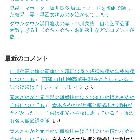
鬼越トマホーク・坂井良多 嘘エピソードを番組で話し
た結果、妻・早乙女ゆみのを泣かせてしまう
ダウンタウン浜田雅功の妻・小川菜摘 自宅玄関公開！
素敵すぎる】【めちゃめちゃお洒落】などのコメント多
数！
最近のコメント
山川穂高の嫁の画像は？群馬出身？成績推移や年棒推移
についても
に
西部・山川穂高選手 現在どうしている？
試合復帰は？ | シネマ・ブレイク
より
青木さやかと元旦那の離婚理由は？出会いや慣れそめや
子供についても
に
青木さやかが旦那と離婚した理由が
ヤバかった！！子供は和光小学校に通っている？ - 噂の
有名人徹底調査隊
より
青木さやかと元旦那の離婚理由は？出会いや慣れそめや
子供についても
に
青木さやかが旦那と離婚した理由が