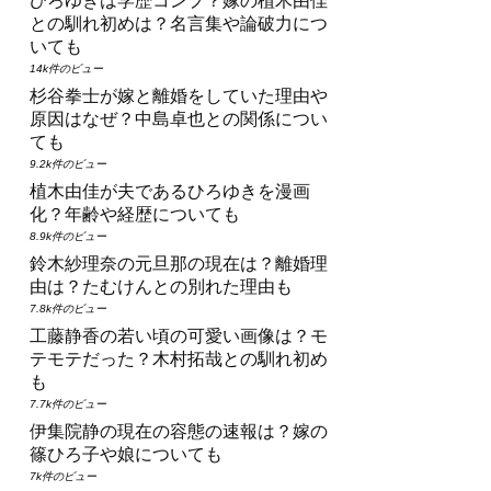
ひろゆきは学歴コンプ？嫁の植木由佳
との馴れ初めは？名言集や論破力につ
いても
14k件のビュー
杉谷拳士が嫁と離婚をしていた理由や
原因はなぜ？中島卓也との関係につい
ても
9.2k件のビュー
植木由佳が夫であるひろゆきを漫画
化？年齢や経歴についても
8.9k件のビュー
鈴木紗理奈の元旦那の現在は？離婚理
由は？たむけんとの別れた理由も
7.8k件のビュー
工藤静香の若い頃の可愛い画像は？モ
テモテだった？木村拓哉との馴れ初め
も
7.7k件のビュー
伊集院静の現在の容態の速報は？嫁の
篠ひろ子や娘についても
7k件のビュー