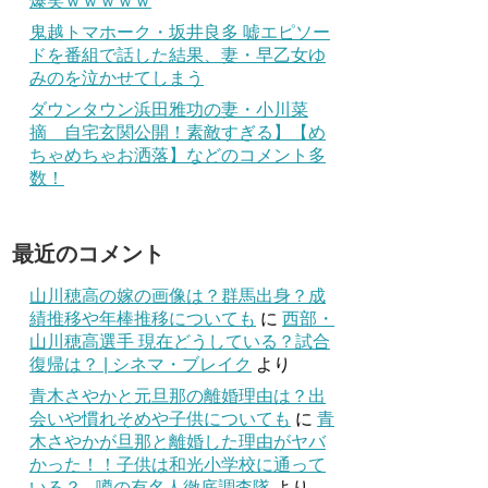
爆笑ｗｗｗｗｗ
鬼越トマホーク・坂井良多 嘘エピソー
ドを番組で話した結果、妻・早乙女ゆ
みのを泣かせてしまう
ダウンタウン浜田雅功の妻・小川菜
摘 自宅玄関公開！素敵すぎる】【め
ちゃめちゃお洒落】などのコメント多
数！
最近のコメント
山川穂高の嫁の画像は？群馬出身？成
績推移や年棒推移についても
に
西部・
山川穂高選手 現在どうしている？試合
復帰は？ | シネマ・ブレイク
より
青木さやかと元旦那の離婚理由は？出
会いや慣れそめや子供についても
に
青
木さやかが旦那と離婚した理由がヤバ
かった！！子供は和光小学校に通って
いる？ - 噂の有名人徹底調査隊
より