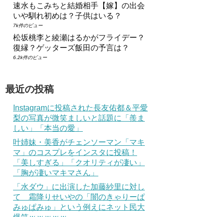
速水もこみちと結婚相手【嫁】の出会
いや馴れ初めは？子供はいる？
7k件のビュー
松坂桃李と綾瀬はるかがフライデー？
復縁？ゲッターズ飯田の予言は？
6.2k件のビュー
最近の投稿
Instagramに投稿された長友佑都＆平愛
梨の写真が微笑ましいと話題に「羨ま
しい」「本当の愛」
叶姉妹・美香がチェンソーマン「マキ
マ」のコスプレをインスタに投稿！
「美しすぎる」「クオリティが凄い」
「胸が凄いマキマさん」
「水ダウ」に出演した加藤紗里に対し
て 霜降りせいやの「闇のきゃりーぱ
みゅぱみゅ」という例えにネット民大