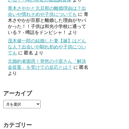
青木さやかと元旦那の離婚理由は？出
会いや慣れそめや子供についても
に
青
木さやかが旦那と離婚した理由がヤバ
かった！！子供は和光小学校に通って
いる？ - 噂話をドンピシャ！
より
茂木健一郎の結婚した妻【嫁】はどん
な人？出会いや馴れ初めや子供につい
ても
に
匿名
より
元婚約者困惑！突然の小室さん「解決
金提案」を受けての反応とは？
に
匿名
より
アーカイブ
カテゴリー