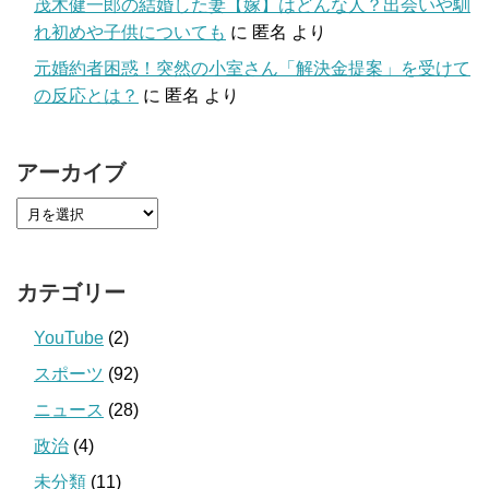
茂木健一郎の結婚した妻【嫁】はどんな人？出会いや馴
れ初めや子供についても
に
匿名
より
元婚約者困惑！突然の小室さん「解決金提案」を受けて
の反応とは？
に
匿名
より
アーカイブ
カテゴリー
YouTube
(2)
スポーツ
(92)
ニュース
(28)
政治
(4)
未分類
(11)