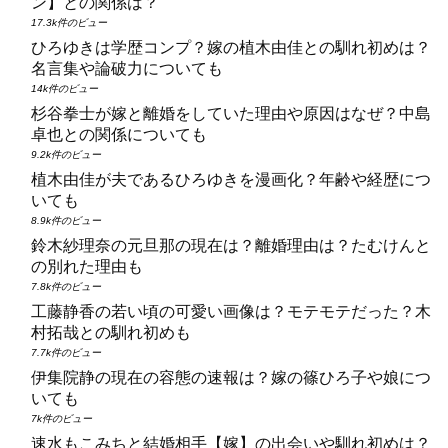
ン】との関係は？
17.3k件のビュー
ひろゆきは学歴コンプ？嫁の植木由佳との馴れ初めは？
名言集や論破力についても
14k件のビュー
杉谷拳士が嫁と離婚をしていた理由や原因はなぜ？中島
卓也との関係についても
9.2k件のビュー
植木由佳が夫であるひろゆきを漫画化？年齢や経歴につ
いても
8.9k件のビュー
鈴木紗理奈の元旦那の現在は？離婚理由は？たむけんと
の別れた理由も
7.8k件のビュー
工藤静香の若い頃の可愛い画像は？モテモテだった？木
村拓哉との馴れ初めも
7.7k件のビュー
伊集院静の現在の容態の速報は？嫁の篠ひろ子や娘につ
いても
7k件のビュー
速水もこみちと結婚相手【嫁】の出会いや馴れ初めは？