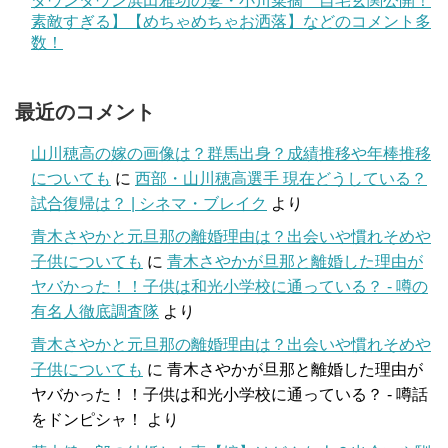
ダウンタウン浜田雅功の妻・小川菜摘 自宅玄関公開！
素敵すぎる】【めちゃめちゃお洒落】などのコメント多
数！
最近のコメント
山川穂高の嫁の画像は？群馬出身？成績推移や年棒推移
についても
に
西部・山川穂高選手 現在どうしている？
試合復帰は？ | シネマ・ブレイク
より
青木さやかと元旦那の離婚理由は？出会いや慣れそめや
子供についても
に
青木さやかが旦那と離婚した理由が
ヤバかった！！子供は和光小学校に通っている？ - 噂の
有名人徹底調査隊
より
青木さやかと元旦那の離婚理由は？出会いや慣れそめや
子供についても
に
青木さやかが旦那と離婚した理由が
ヤバかった！！子供は和光小学校に通っている？ - 噂話
をドンピシャ！
より