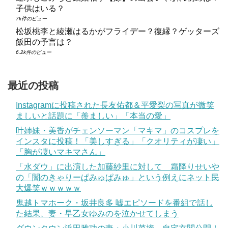
子供はいる？
7k件のビュー
松坂桃李と綾瀬はるかがフライデー？復縁？ゲッターズ
飯田の予言は？
6.2k件のビュー
最近の投稿
Instagramに投稿された長友佑都＆平愛梨の写真が微笑
ましいと話題に「羨ましい」「本当の愛」
叶姉妹・美香がチェンソーマン「マキマ」のコスプレを
インスタに投稿！「美しすぎる」「クオリティが凄い」
「胸が凄いマキマさん」
「水ダウ」に出演した加藤紗里に対して 霜降りせいや
の「闇のきゃりーぱみゅぱみゅ」という例えにネット民
大爆笑ｗｗｗｗｗ
鬼越トマホーク・坂井良多 嘘エピソードを番組で話し
た結果、妻・早乙女ゆみのを泣かせてしまう