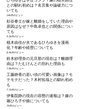
ひろゆきは学歴コンプ？嫁の植木由佳
との馴れ初めは？名言集や論破力につ
いても
14k件のビュー
杉谷拳士が嫁と離婚をしていた理由や
原因はなぜ？中島卓也との関係につい
ても
9.2k件のビュー
植木由佳が夫であるひろゆきを漫画
化？年齢や経歴についても
8.9k件のビュー
鈴木紗理奈の元旦那の現在は？離婚理
由は？たむけんとの別れた理由も
7.8k件のビュー
工藤静香の若い頃の可愛い画像は？モ
テモテだった？木村拓哉との馴れ初め
も
7.7k件のビュー
伊集院静の現在の容態の速報は？嫁の
篠ひろ子や娘についても
7k件のビュー