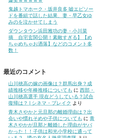
爆笑ｗｗｗｗｗ
鬼越トマホーク・坂井良多 嘘エピソー
ドを番組で話した結果、妻・早乙女ゆ
みのを泣かせてしまう
ダウンタウン浜田雅功の妻・小川菜
摘 自宅玄関公開！素敵すぎる】【め
ちゃめちゃお洒落】などのコメント多
数！
最近のコメント
山川穂高の嫁の画像は？群馬出身？成
績推移や年棒推移についても
に
西部・
山川穂高選手 現在どうしている？試合
復帰は？ | シネマ・ブレイク
より
青木さやかと元旦那の離婚理由は？出
会いや慣れそめや子供についても
に
青
木さやかが旦那と離婚した理由がヤバ
かった！！子供は和光小学校に通って
いる？ - 噂の有名人徹底調査隊
より