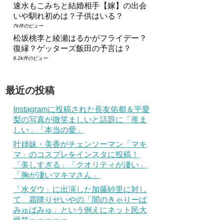
速水もこみちと結婚相手【嫁】の出会
いや馴れ初めは？子供はいる？
7k件のビュー
松坂桃李と綾瀬はるかがフライデー？
復縁？ゲッターズ飯田の予言は？
6.2k件のビュー
最近の投稿
Instagramに投稿された長友佑都＆平愛
梨の写真が微笑ましいと話題に「羨ま
しい」「本当の愛」
叶姉妹・美香がチェンソーマン「マキ
マ」のコスプレをインスタに投稿！
「美しすぎる」「クオリティが凄い」
「胸が凄いマキマさん」
「水ダウ」に出演した加藤紗里に対し
て 霜降りせいやの「闇のきゃりーぱ
みゅぱみゅ」という例えにネット民大