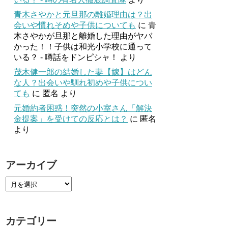
青木さやかと元旦那の離婚理由は？出
会いや慣れそめや子供についても
に
青
木さやかが旦那と離婚した理由がヤバ
かった！！子供は和光小学校に通って
いる？ - 噂話をドンピシャ！
より
茂木健一郎の結婚した妻【嫁】はどん
な人？出会いや馴れ初めや子供につい
ても
に
匿名
より
元婚約者困惑！突然の小室さん「解決
金提案」を受けての反応とは？
に
匿名
より
アーカイブ
カテゴリー