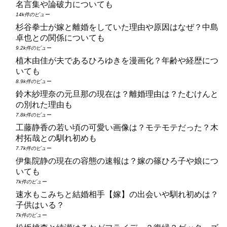
名言集や論破力についても
14k件のビュー
杉谷拳士が嫁と離婚をしていた理由や原因はなぜ？中島
卓也との関係についても
9.2k件のビュー
植木由佳が夫であるひろゆきを漫画化？年齢や経歴につ
いても
8.9k件のビュー
鈴木紗理奈の元旦那の現在は？離婚理由は？たむけんと
の別れた理由も
7.8k件のビュー
工藤静香の若い頃の可愛い画像は？モテモテだった？木
村拓哉との馴れ初めも
7.7k件のビュー
伊集院静の現在の容態の速報は？嫁の篠ひろ子や娘につ
いても
7k件のビュー
速水もこみちと結婚相手【嫁】の出会いや馴れ初めは？
子供はいる？
7k件のビュー