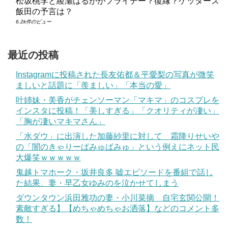
松坂桃李と綾瀬はるかがフライデー？復縁？ゲッターズ
飯田の予言は？
6.2k件のビュー
最近の投稿
Instagramに投稿された長友佑都＆平愛梨の写真が微笑
ましいと話題に「羨ましい」「本当の愛」
叶姉妹・美香がチェンソーマン「マキマ」のコスプレを
インスタに投稿！「美しすぎる」「クオリティが凄い」
「胸が凄いマキマさん」
「水ダウ」に出演した加藤紗里に対して 霜降りせいや
の「闇のきゃりーぱみゅぱみゅ」という例えにネット民
大爆笑ｗｗｗｗｗ
鬼越トマホーク・坂井良多 嘘エピソードを番組で話し
た結果、妻・早乙女ゆみのを泣かせてしまう
ダウンタウン浜田雅功の妻・小川菜摘 自宅玄関公開！
素敵すぎる】【めちゃめちゃお洒落】などのコメント多
数！