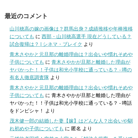
最近のコメント
山川穂高の嫁の画像は？群馬出身？成績推移や年棒推移
についても
に
西部・山川穂高選手 現在どうしている？
試合復帰は？ | シネマ・ブレイク
より
青木さやかと元旦那の離婚理由は？出会いや慣れそめや
子供についても
に
青木さやかが旦那と離婚した理由が
ヤバかった！！子供は和光小学校に通っている？ - 噂の
有名人徹底調査隊
より
青木さやかと元旦那の離婚理由は？出会いや慣れそめや
子供についても
に
青木さやかが旦那と離婚した理由が
ヤバかった！！子供は和光小学校に通っている？ - 噂話
をドンピシャ！
より
茂木健一郎の結婚した妻【嫁】はどんな人？出会いや馴
れ初めや子供についても
に
匿名
より