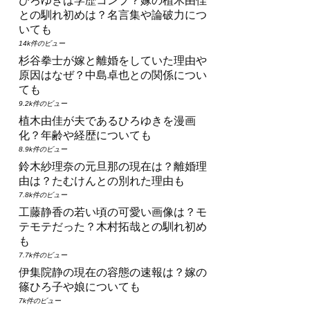
ひろゆきは学歴コンプ？嫁の植木由佳
との馴れ初めは？名言集や論破力につ
いても
14k件のビュー
杉谷拳士が嫁と離婚をしていた理由や
原因はなぜ？中島卓也との関係につい
ても
9.2k件のビュー
植木由佳が夫であるひろゆきを漫画
化？年齢や経歴についても
8.9k件のビュー
鈴木紗理奈の元旦那の現在は？離婚理
由は？たむけんとの別れた理由も
7.8k件のビュー
工藤静香の若い頃の可愛い画像は？モ
テモテだった？木村拓哉との馴れ初め
も
7.7k件のビュー
伊集院静の現在の容態の速報は？嫁の
篠ひろ子や娘についても
7k件のビュー