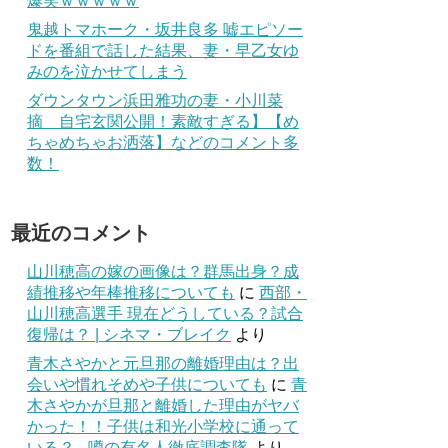
爆笑ｗｗｗｗｗ
鬼越トマホーク・坂井良多 嘘エピソー
ドを番組で話した結果、妻・早乙女ゆ
みのを泣かせてしまう
ダウンタウン浜田雅功の妻・小川菜
摘 自宅玄関公開！素敵すぎる】【め
ちゃめちゃお洒落】などのコメント多
数！
最近のコメント
山川穂高の嫁の画像は？群馬出身？成
績推移や年棒推移についても
に
西部・
山川穂高選手 現在どうしている？試合
復帰は？ | シネマ・ブレイク
より
青木さやかと元旦那の離婚理由は？出
会いや慣れそめや子供についても
に
青
木さやかが旦那と離婚した理由がヤバ
かった！！子供は和光小学校に通って
いる？ - 噂の有名人徹底調査隊
より