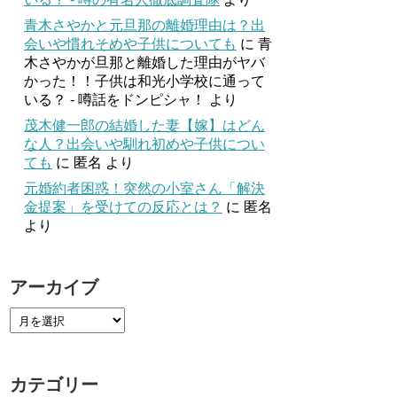
青木さやかと元旦那の離婚理由は？出
会いや慣れそめや子供についても
に
青
木さやかが旦那と離婚した理由がヤバ
かった！！子供は和光小学校に通って
いる？ - 噂話をドンピシャ！
より
茂木健一郎の結婚した妻【嫁】はどん
な人？出会いや馴れ初めや子供につい
ても
に
匿名
より
元婚約者困惑！突然の小室さん「解決
金提案」を受けての反応とは？
に
匿名
より
アーカイブ
カテゴリー