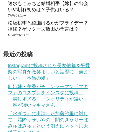
速水もこみちと結婚相手【嫁】の出会
いや馴れ初めは？子供はいる？
7k件のビュー
松坂桃李と綾瀬はるかがフライデー？
復縁？ゲッターズ飯田の予言は？
6.2k件のビュー
最近の投稿
Instagramに投稿された長友佑都＆平愛
梨の写真が微笑ましいと話題に「羨ま
しい」「本当の愛」
叶姉妹・美香がチェンソーマン「マキ
マ」のコスプレをインスタに投稿！
「美しすぎる」「クオリティが凄い」
「胸が凄いマキマさん」
「水ダウ」に出演した加藤紗里に対し
て 霜降りせいやの「闇のきゃりーぱ
みゅぱみゅ」という例えにネット民大