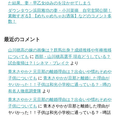
た結果、妻・早乙女ゆみのを泣かせてしまう
ダウンタウン浜田雅功の妻・小川菜摘 自宅玄関公開！
素敵すぎる】【めちゃめちゃお洒落】などのコメント多
数！
最近のコメント
山川穂高の嫁の画像は？群馬出身？成績推移や年棒推移
についても
に
西部・山川穂高選手 現在どうしている？
試合復帰は？ | シネマ・ブレイク
より
青木さやかと元旦那の離婚理由は？出会いや慣れそめや
子供についても
に
青木さやかが旦那と離婚した理由が
ヤバかった！！子供は和光小学校に通っている？ - 噂の
有名人徹底調査隊
より
青木さやかと元旦那の離婚理由は？出会いや慣れそめや
子供についても
に
青木さやかが旦那と離婚した理由が
ヤバかった！！子供は和光小学校に通っている？ - 噂話