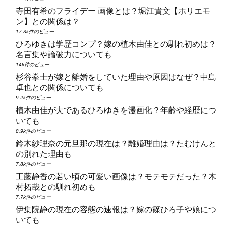
寺田有希のフライデー 画像とは？堀江貴文【ホリエモ
ン】との関係は？
17.3k件のビュー
ひろゆきは学歴コンプ？嫁の植木由佳との馴れ初めは？
名言集や論破力についても
14k件のビュー
杉谷拳士が嫁と離婚をしていた理由や原因はなぜ？中島
卓也との関係についても
9.2k件のビュー
植木由佳が夫であるひろゆきを漫画化？年齢や経歴につ
いても
8.9k件のビュー
鈴木紗理奈の元旦那の現在は？離婚理由は？たむけんと
の別れた理由も
7.8k件のビュー
工藤静香の若い頃の可愛い画像は？モテモテだった？木
村拓哉との馴れ初めも
7.7k件のビュー
伊集院静の現在の容態の速報は？嫁の篠ひろ子や娘につ
いても