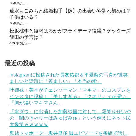
7k件のビュー
速水もこみちと結婚相手【嫁】の出会いや馴れ初めは？
子供はいる？
7k件のビュー
松坂桃李と綾瀬はるかがフライデー？復縁？ゲッターズ
飯田の予言は？
6.2k件のビュー
最近の投稿
Instagramに投稿された長友佑都＆平愛梨の写真が微笑
ましいと話題に「羨ましい」「本当の愛」
叶姉妹・美香がチェンソーマン「マキマ」のコスプレを
インスタに投稿！「美しすぎる」「クオリティが凄い」
「胸が凄いマキマさん」
「水ダウ」に出演した加藤紗里に対して 霜降りせいや
の「闇のきゃりーぱみゅぱみゅ」という例えにネット民
大爆笑ｗｗｗｗｗ
鬼越トマホーク・坂井良多 嘘エピソードを番組で話し