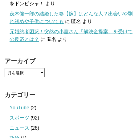
をドンピシャ！
より
茂木健一郎の結婚した妻【嫁】はどんな人？出会いや馴
れ初めや子供についても
に
匿名
より
元婚約者困惑！突然の小室さん「解決金提案」を受けて
の反応とは？
に
匿名
より
アーカイブ
カテゴリー
YouTube
(2)
スポーツ
(92)
ニュース
(28)