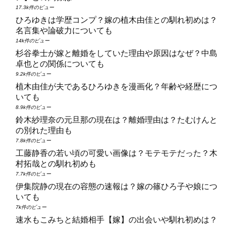
17.3k件のビュー
ひろゆきは学歴コンプ？嫁の植木由佳との馴れ初めは？
名言集や論破力についても
14k件のビュー
杉谷拳士が嫁と離婚をしていた理由や原因はなぜ？中島
卓也との関係についても
9.2k件のビュー
植木由佳が夫であるひろゆきを漫画化？年齢や経歴につ
いても
8.9k件のビュー
鈴木紗理奈の元旦那の現在は？離婚理由は？たむけんと
の別れた理由も
7.8k件のビュー
工藤静香の若い頃の可愛い画像は？モテモテだった？木
村拓哉との馴れ初めも
7.7k件のビュー
伊集院静の現在の容態の速報は？嫁の篠ひろ子や娘につ
いても
7k件のビュー
速水もこみちと結婚相手【嫁】の出会いや馴れ初めは？