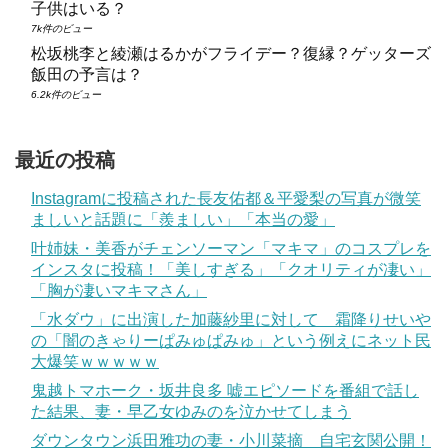
子供はいる？
7k件のビュー
松坂桃李と綾瀬はるかがフライデー？復縁？ゲッターズ
飯田の予言は？
6.2k件のビュー
最近の投稿
Instagramに投稿された長友佑都＆平愛梨の写真が微笑
ましいと話題に「羨ましい」「本当の愛」
叶姉妹・美香がチェンソーマン「マキマ」のコスプレを
インスタに投稿！「美しすぎる」「クオリティが凄い」
「胸が凄いマキマさん」
「水ダウ」に出演した加藤紗里に対して 霜降りせいや
の「闇のきゃりーぱみゅぱみゅ」という例えにネット民
大爆笑ｗｗｗｗｗ
鬼越トマホーク・坂井良多 嘘エピソードを番組で話し
た結果、妻・早乙女ゆみのを泣かせてしまう
ダウンタウン浜田雅功の妻・小川菜摘 自宅玄関公開！