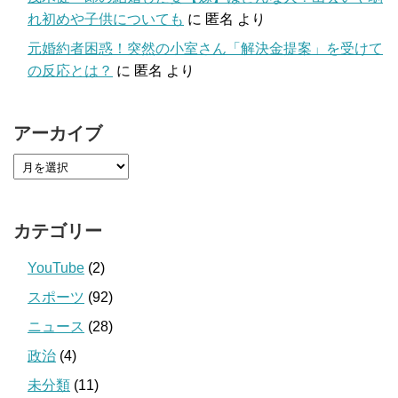
れ初めや子供についても
に
匿名
より
元婚約者困惑！突然の小室さん「解決金提案」を受けて
の反応とは？
に
匿名
より
アーカイブ
カテゴリー
YouTube
(2)
スポーツ
(92)
ニュース
(28)
政治
(4)
未分類
(11)