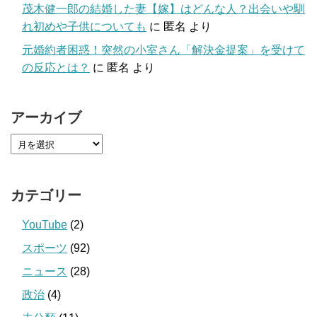
茂木健一郎の結婚した妻【嫁】はどんな人？出会いや馴
れ初めや子供についても
に
匿名
より
元婚約者困惑！突然の小室さん「解決金提案」を受けて
の反応とは？
に
匿名
より
アーカイブ
カテゴリー
YouTube
(2)
スポーツ
(92)
ニュース
(28)
政治
(4)