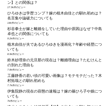
ン】との関係は？
17.3k件のビュー
ひろゆきは学歴コンプ？嫁の植木由佳との馴れ初めは？
名言集や論破力についても
14k件のビュー
杉谷拳士が嫁と離婚をしていた理由や原因はなぜ？中島
卓也との関係についても
9.2k件のビュー
植木由佳が夫であるひろゆきを漫画化？年齢や経歴につ
いても
8.9k件のビュー
鈴木紗理奈の元旦那の現在は？離婚理由は？たむけんと
の別れた理由も
7.8k件のビュー
工藤静香の若い頃の可愛い画像は？モテモテだった？木
村拓哉との馴れ初めも
7.7k件のビュー
伊集院静の現在の容態の速報は？嫁の篠ひろ子や娘につ
いても
7k件のビュー