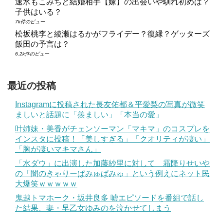
速水もこみちと結婚相手【嫁】の出会いや馴れ初めは？
子供はいる？
7k件のビュー
松坂桃李と綾瀬はるかがフライデー？復縁？ゲッターズ
飯田の予言は？
6.2k件のビュー
最近の投稿
Instagramに投稿された長友佑都＆平愛梨の写真が微笑
ましいと話題に「羨ましい」「本当の愛」
叶姉妹・美香がチェンソーマン「マキマ」のコスプレを
インスタに投稿！「美しすぎる」「クオリティが凄い」
「胸が凄いマキマさん」
「水ダウ」に出演した加藤紗里に対して 霜降りせいや
の「闇のきゃりーぱみゅぱみゅ」という例えにネット民
大爆笑ｗｗｗｗｗ
鬼越トマホーク・坂井良多 嘘エピソードを番組で話し
た結果、妻・早乙女ゆみのを泣かせてしまう