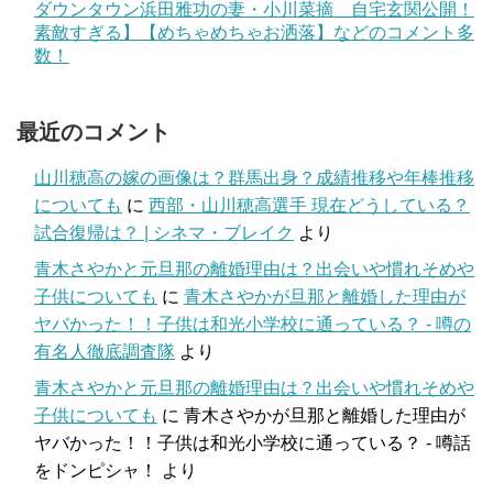
ダウンタウン浜田雅功の妻・小川菜摘 自宅玄関公開！
素敵すぎる】【めちゃめちゃお洒落】などのコメント多
数！
最近のコメント
山川穂高の嫁の画像は？群馬出身？成績推移や年棒推移
についても
に
西部・山川穂高選手 現在どうしている？
試合復帰は？ | シネマ・ブレイク
より
青木さやかと元旦那の離婚理由は？出会いや慣れそめや
子供についても
に
青木さやかが旦那と離婚した理由が
ヤバかった！！子供は和光小学校に通っている？ - 噂の
有名人徹底調査隊
より
青木さやかと元旦那の離婚理由は？出会いや慣れそめや
子供についても
に
青木さやかが旦那と離婚した理由が
ヤバかった！！子供は和光小学校に通っている？ - 噂話
をドンピシャ！
より