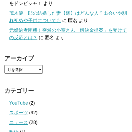
をドンピシャ！
より
茂木健一郎の結婚した妻【嫁】はどんな人？出会いや馴
れ初めや子供についても
に
匿名
より
元婚約者困惑！突然の小室さん「解決金提案」を受けて
の反応とは？
に
匿名
より
アーカイブ
カテゴリー
YouTube
(2)
スポーツ
(92)
ニュース
(28)