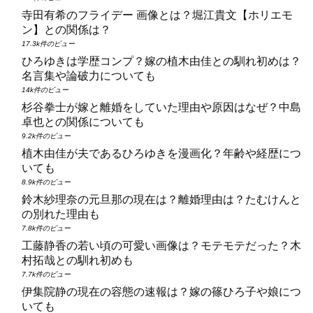
寺田有希のフライデー 画像とは？堀江貴文【ホリエモ
ン】との関係は？
17.3k件のビュー
ひろゆきは学歴コンプ？嫁の植木由佳との馴れ初めは？
名言集や論破力についても
14k件のビュー
杉谷拳士が嫁と離婚をしていた理由や原因はなぜ？中島
卓也との関係についても
9.2k件のビュー
植木由佳が夫であるひろゆきを漫画化？年齢や経歴につ
いても
8.9k件のビュー
鈴木紗理奈の元旦那の現在は？離婚理由は？たむけんと
の別れた理由も
7.8k件のビュー
工藤静香の若い頃の可愛い画像は？モテモテだった？木
村拓哉との馴れ初めも
7.7k件のビュー
伊集院静の現在の容態の速報は？嫁の篠ひろ子や娘につ
いても