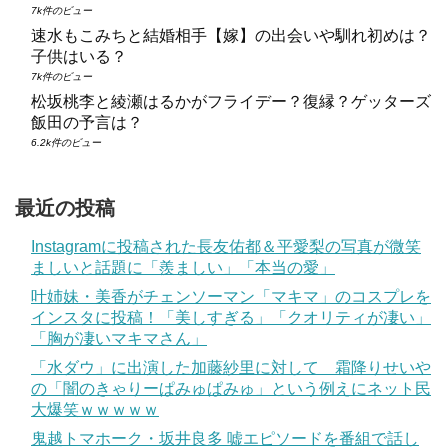
7k件のビュー
速水もこみちと結婚相手【嫁】の出会いや馴れ初めは？
子供はいる？
7k件のビュー
松坂桃李と綾瀬はるかがフライデー？復縁？ゲッターズ
飯田の予言は？
6.2k件のビュー
最近の投稿
Instagramに投稿された長友佑都＆平愛梨の写真が微笑
ましいと話題に「羨ましい」「本当の愛」
叶姉妹・美香がチェンソーマン「マキマ」のコスプレを
インスタに投稿！「美しすぎる」「クオリティが凄い」
「胸が凄いマキマさん」
「水ダウ」に出演した加藤紗里に対して 霜降りせいや
の「闇のきゃりーぱみゅぱみゅ」という例えにネット民
大爆笑ｗｗｗｗｗ
鬼越トマホーク・坂井良多 嘘エピソードを番組で話し