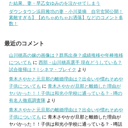
た結果、妻・早乙女ゆみのを泣かせてしまう
ダウンタウン浜田雅功の妻・小川菜摘 自宅玄関公開！
素敵すぎる】【めちゃめちゃお洒落】などのコメント多
数！
最近のコメント
山川穂高の嫁の画像は？群馬出身？成績推移や年棒推移
についても
に
西部・山川穂高選手 現在どうしている？
試合復帰は？ | シネマ・ブレイク
より
青木さやかと元旦那の離婚理由は？出会いや慣れそめや
子供についても
に
青木さやかが旦那と離婚した理由が
ヤバかった！！子供は和光小学校に通っている？ - 噂の
有名人徹底調査隊
より
青木さやかと元旦那の離婚理由は？出会いや慣れそめや
子供についても
に
青木さやかが旦那と離婚した理由が
ヤバかった！！子供は和光小学校に通っている？ - 噂話