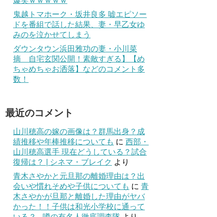
爆笑ｗｗｗｗｗ
鬼越トマホーク・坂井良多 嘘エピソー
ドを番組で話した結果、妻・早乙女ゆ
みのを泣かせてしまう
ダウンタウン浜田雅功の妻・小川菜
摘 自宅玄関公開！素敵すぎる】【め
ちゃめちゃお洒落】などのコメント多
数！
最近のコメント
山川穂高の嫁の画像は？群馬出身？成
績推移や年棒推移についても
に
西部・
山川穂高選手 現在どうしている？試合
復帰は？ | シネマ・ブレイク
より
青木さやかと元旦那の離婚理由は？出
会いや慣れそめや子供についても
に
青
木さやかが旦那と離婚した理由がヤバ
かった！！子供は和光小学校に通って
いる？ - 噂の有名人徹底調査隊
より