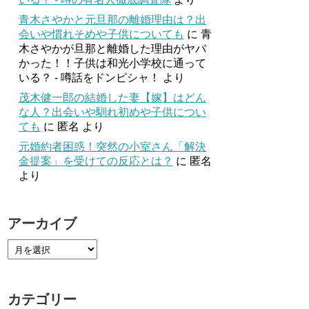
青木さやかと元旦那の離婚理由は？出
会いや慣れそめや子供についても
に
青
木さやかが旦那と離婚した理由がヤバ
かった！！子供は和光小学校に通って
いる？ - 噂話をドンピシャ！
より
茂木健一郎の結婚した妻【嫁】はどん
な人？出会いや馴れ初めや子供につい
ても
に
匿名
より
元婚約者困惑！突然の小室さん「解決
金提案」を受けての反応とは？
に
匿名
より
アーカイブ
カテゴリー