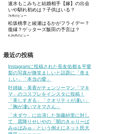
速水もこみちと結婚相手【嫁】の出会
いや馴れ初めは？子供はいる？
7k件のビュー
松坂桃李と綾瀬はるかがフライデー？
復縁？ゲッターズ飯田の予言は？
6.2k件のビュー
最近の投稿
Instagramに投稿された長友佑都＆平愛
梨の写真が微笑ましいと話題に「羨ま
しい」「本当の愛」
叶姉妹・美香がチェンソーマン「マキ
マ」のコスプレをインスタに投稿！
「美しすぎる」「クオリティが凄い」
「胸が凄いマキマさん」
「水ダウ」に出演した加藤紗里に対し
て 霜降りせいやの「闇のきゃりーぱ
みゅぱみゅ」という例えにネット民大