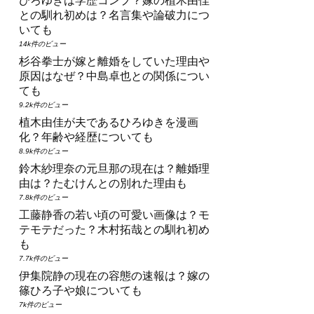
ひろゆきは学歴コンプ？嫁の植木由佳
との馴れ初めは？名言集や論破力につ
いても
14k件のビュー
杉谷拳士が嫁と離婚をしていた理由や
原因はなぜ？中島卓也との関係につい
ても
9.2k件のビュー
植木由佳が夫であるひろゆきを漫画
化？年齢や経歴についても
8.9k件のビュー
鈴木紗理奈の元旦那の現在は？離婚理
由は？たむけんとの別れた理由も
7.8k件のビュー
工藤静香の若い頃の可愛い画像は？モ
テモテだった？木村拓哉との馴れ初め
も
7.7k件のビュー
伊集院静の現在の容態の速報は？嫁の
篠ひろ子や娘についても
7k件のビュー