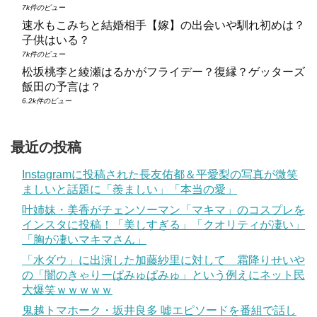
7k件のビュー
速水もこみちと結婚相手【嫁】の出会いや馴れ初めは？
子供はいる？
7k件のビュー
松坂桃李と綾瀬はるかがフライデー？復縁？ゲッターズ
飯田の予言は？
6.2k件のビュー
最近の投稿
Instagramに投稿された長友佑都＆平愛梨の写真が微笑
ましいと話題に「羨ましい」「本当の愛」
叶姉妹・美香がチェンソーマン「マキマ」のコスプレを
インスタに投稿！「美しすぎる」「クオリティが凄い」
「胸が凄いマキマさん」
「水ダウ」に出演した加藤紗里に対して 霜降りせいや
の「闇のきゃりーぱみゅぱみゅ」という例えにネット民
大爆笑ｗｗｗｗｗ
鬼越トマホーク・坂井良多 嘘エピソードを番組で話し