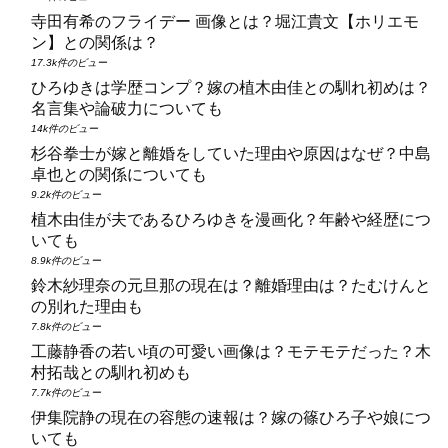
寺田有希のフライデー 画像とは？堀江貴文【ホリエモ
ン】との関係は？
17.3k件のビュー
ひろゆきは学歴コンプ？嫁の植木由佳との馴れ初めは？
名言集や論破力についても
14k件のビュー
杉谷拳士が嫁と離婚をしていた理由や原因はなぜ？中島
卓也との関係についても
9.2k件のビュー
植木由佳が夫であるひろゆきを漫画化？年齢や経歴につ
いても
8.9k件のビュー
鈴木紗理奈の元旦那の現在は？離婚理由は？たむけんと
の別れた理由も
7.8k件のビュー
工藤静香の若い頃の可愛い画像は？モテモテだった？木
村拓哉との馴れ初めも
7.7k件のビュー
伊集院静の現在の容態の速報は？嫁の篠ひろ子や娘につ
いても