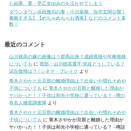
た結果、妻・早乙女ゆみのを泣かせてしまう
ダウンタウン浜田雅功の妻・小川菜摘 自宅玄関公開！
素敵すぎる】【めちゃめちゃお洒落】などのコメント多
数！
最近のコメント
山川穂高の嫁の画像は？群馬出身？成績推移や年棒推移
についても
に
西部・山川穂高選手 現在どうしている？
試合復帰は？ | シネマ・ブレイク
より
青木さやかと元旦那の離婚理由は？出会いや慣れそめや
子供についても
に
青木さやかが旦那と離婚した理由が
ヤバかった！！子供は和光小学校に通っている？ - 噂の
有名人徹底調査隊
より
青木さやかと元旦那の離婚理由は？出会いや慣れそめや
子供についても
に
青木さやかが旦那と離婚した理由が
ヤバかった！！子供は和光小学校に通っている？ - 噂話