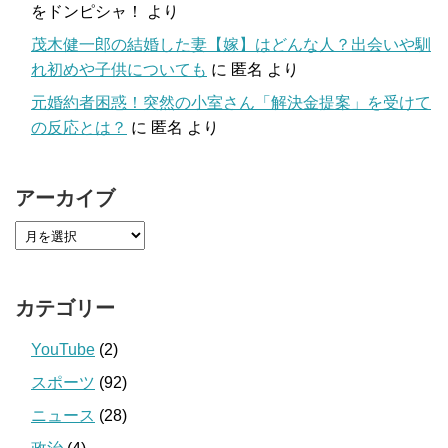
をドンピシャ！
より
茂木健一郎の結婚した妻【嫁】はどんな人？出会いや馴
れ初めや子供についても
に
匿名
より
元婚約者困惑！突然の小室さん「解決金提案」を受けて
の反応とは？
に
匿名
より
アーカイブ
カテゴリー
YouTube
(2)
スポーツ
(92)
ニュース
(28)