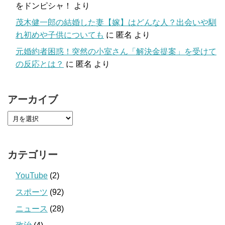
をドンピシャ！
より
茂木健一郎の結婚した妻【嫁】はどんな人？出会いや馴
れ初めや子供についても
に
匿名
より
元婚約者困惑！突然の小室さん「解決金提案」を受けて
の反応とは？
に
匿名
より
アーカイブ
カテゴリー
YouTube
(2)
スポーツ
(92)
ニュース
(28)