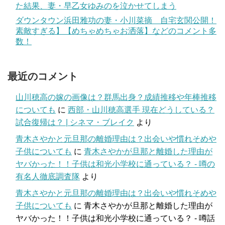
た結果、妻・早乙女ゆみのを泣かせてしまう
ダウンタウン浜田雅功の妻・小川菜摘 自宅玄関公開！
素敵すぎる】【めちゃめちゃお洒落】などのコメント多
数！
最近のコメント
山川穂高の嫁の画像は？群馬出身？成績推移や年棒推移
についても
に
西部・山川穂高選手 現在どうしている？
試合復帰は？ | シネマ・ブレイク
より
青木さやかと元旦那の離婚理由は？出会いや慣れそめや
子供についても
に
青木さやかが旦那と離婚した理由が
ヤバかった！！子供は和光小学校に通っている？ - 噂の
有名人徹底調査隊
より
青木さやかと元旦那の離婚理由は？出会いや慣れそめや
子供についても
に
青木さやかが旦那と離婚した理由が
ヤバかった！！子供は和光小学校に通っている？ - 噂話