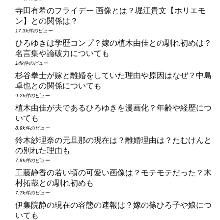
寺田有希のフライデー 画像とは？堀江貴文【ホリエモ
ン】との関係は？
17.3k件のビュー
ひろゆきは学歴コンプ？嫁の植木由佳との馴れ初めは？
名言集や論破力についても
14k件のビュー
杉谷拳士が嫁と離婚をしていた理由や原因はなぜ？中島
卓也との関係についても
9.2k件のビュー
植木由佳が夫であるひろゆきを漫画化？年齢や経歴につ
いても
8.9k件のビュー
鈴木紗理奈の元旦那の現在は？離婚理由は？たむけんと
の別れた理由も
7.8k件のビュー
工藤静香の若い頃の可愛い画像は？モテモテだった？木
村拓哉との馴れ初めも
7.7k件のビュー
伊集院静の現在の容態の速報は？嫁の篠ひろ子や娘につ
いても