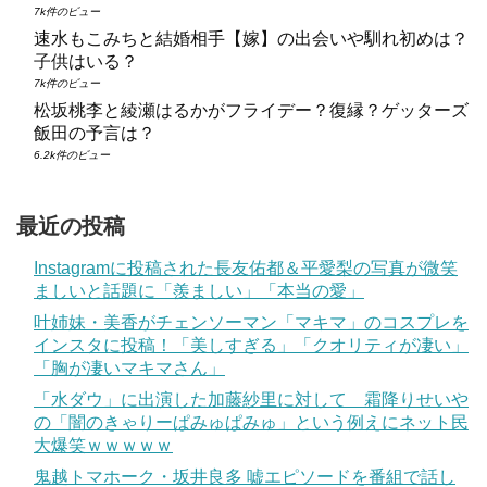
7k件のビュー
速水もこみちと結婚相手【嫁】の出会いや馴れ初めは？
子供はいる？
7k件のビュー
松坂桃李と綾瀬はるかがフライデー？復縁？ゲッターズ
飯田の予言は？
6.2k件のビュー
最近の投稿
Instagramに投稿された長友佑都＆平愛梨の写真が微笑
ましいと話題に「羨ましい」「本当の愛」
叶姉妹・美香がチェンソーマン「マキマ」のコスプレを
インスタに投稿！「美しすぎる」「クオリティが凄い」
「胸が凄いマキマさん」
「水ダウ」に出演した加藤紗里に対して 霜降りせいや
の「闇のきゃりーぱみゅぱみゅ」という例えにネット民
大爆笑ｗｗｗｗｗ
鬼越トマホーク・坂井良多 嘘エピソードを番組で話し