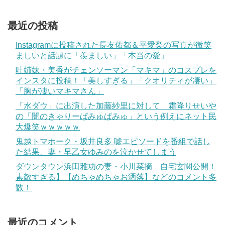
最近の投稿
Instagramに投稿された長友佑都＆平愛梨の写真が微笑
ましいと話題に「羨ましい」「本当の愛」
叶姉妹・美香がチェンソーマン「マキマ」のコスプレを
インスタに投稿！「美しすぎる」「クオリティが凄い」
「胸が凄いマキマさん」
「水ダウ」に出演した加藤紗里に対して 霜降りせいや
の「闇のきゃりーぱみゅぱみゅ」という例えにネット民
大爆笑ｗｗｗｗｗ
鬼越トマホーク・坂井良多 嘘エピソードを番組で話し
た結果、妻・早乙女ゆみのを泣かせてしまう
ダウンタウン浜田雅功の妻・小川菜摘 自宅玄関公開！
素敵すぎる】【めちゃめちゃお洒落】などのコメント多
数！
最近のコメント