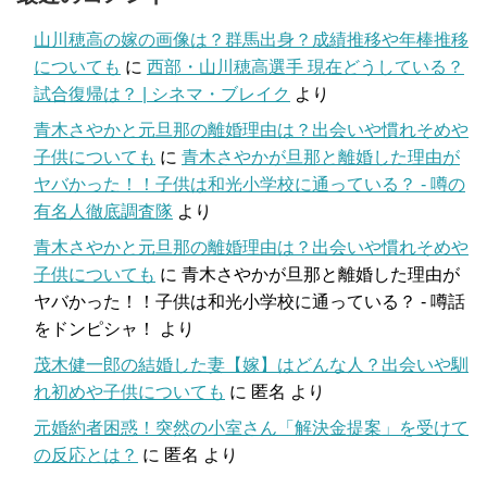
山川穂高の嫁の画像は？群馬出身？成績推移や年棒推移
についても
に
西部・山川穂高選手 現在どうしている？
試合復帰は？ | シネマ・ブレイク
より
青木さやかと元旦那の離婚理由は？出会いや慣れそめや
子供についても
に
青木さやかが旦那と離婚した理由が
ヤバかった！！子供は和光小学校に通っている？ - 噂の
有名人徹底調査隊
より
青木さやかと元旦那の離婚理由は？出会いや慣れそめや
子供についても
に
青木さやかが旦那と離婚した理由が
ヤバかった！！子供は和光小学校に通っている？ - 噂話
をドンピシャ！
より
茂木健一郎の結婚した妻【嫁】はどんな人？出会いや馴
れ初めや子供についても
に
匿名
より
元婚約者困惑！突然の小室さん「解決金提案」を受けて
の反応とは？
に
匿名
より