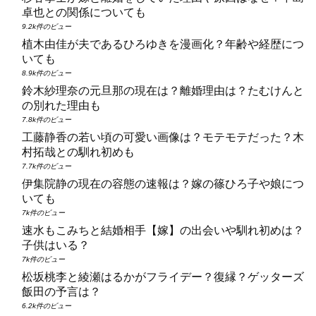
卓也との関係についても
9.2k件のビュー
植木由佳が夫であるひろゆきを漫画化？年齢や経歴につ
いても
8.9k件のビュー
鈴木紗理奈の元旦那の現在は？離婚理由は？たむけんと
の別れた理由も
7.8k件のビュー
工藤静香の若い頃の可愛い画像は？モテモテだった？木
村拓哉との馴れ初めも
7.7k件のビュー
伊集院静の現在の容態の速報は？嫁の篠ひろ子や娘につ
いても
7k件のビュー
速水もこみちと結婚相手【嫁】の出会いや馴れ初めは？
子供はいる？
7k件のビュー
松坂桃李と綾瀬はるかがフライデー？復縁？ゲッターズ
飯田の予言は？
6.2k件のビュー