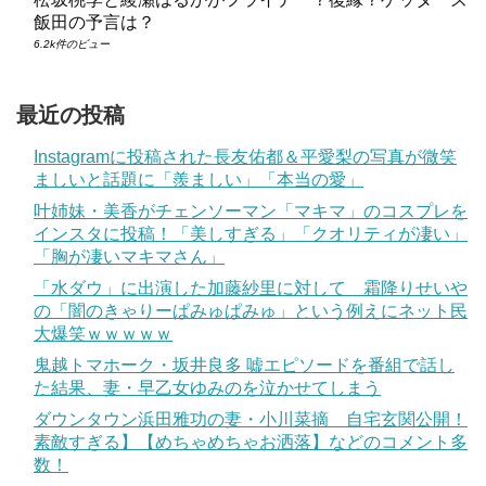
飯田の予言は？
6.2k件のビュー
最近の投稿
Instagramに投稿された長友佑都＆平愛梨の写真が微笑
ましいと話題に「羨ましい」「本当の愛」
叶姉妹・美香がチェンソーマン「マキマ」のコスプレを
インスタに投稿！「美しすぎる」「クオリティが凄い」
「胸が凄いマキマさん」
「水ダウ」に出演した加藤紗里に対して 霜降りせいや
の「闇のきゃりーぱみゅぱみゅ」という例えにネット民
大爆笑ｗｗｗｗｗ
鬼越トマホーク・坂井良多 嘘エピソードを番組で話し
た結果、妻・早乙女ゆみのを泣かせてしまう
ダウンタウン浜田雅功の妻・小川菜摘 自宅玄関公開！
素敵すぎる】【めちゃめちゃお洒落】などのコメント多
数！