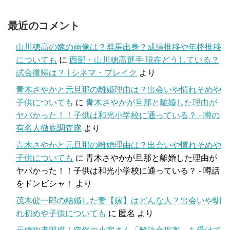
最近のコメント
山川穂高の嫁の画像は？群馬出身？成績推移や年棒推移
についても
に
西部・山川穂高選手 現在どうしている？
試合復帰は？ | シネマ・ブレイク
より
青木さやかと元旦那の離婚理由は？出会いや慣れそめや
子供についても
に
青木さやかが旦那と離婚した理由が
ヤバかった！！子供は和光小学校に通っている？ - 噂の
有名人徹底調査隊
より
青木さやかと元旦那の離婚理由は？出会いや慣れそめや
子供についても
に
青木さやかが旦那と離婚した理由が
ヤバかった！！子供は和光小学校に通っている？ - 噂話
をドンピシャ！
より
茂木健一郎の結婚した妻【嫁】はどんな人？出会いや馴
れ初めや子供についても
に
匿名
より