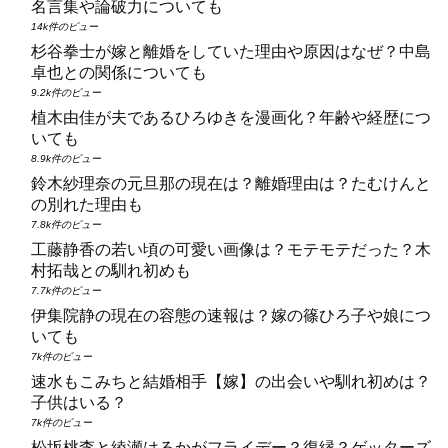
名言集や論破力についても
14k件のビュー
杉谷拳士が嫁と離婚をしていた理由や原因はなぜ？中島
卓也との関係についても
9.2k件のビュー
植木由佳が夫であるひろゆきを漫画化？年齢や経歴につ
いても
8.9k件のビュー
鈴木紗理奈の元旦那の現在は？離婚理由は？たむけんと
の別れた理由も
7.8k件のビュー
工藤静香の若い頃の可愛い画像は？モテモテだった？木
村拓哉との馴れ初めも
7.7k件のビュー
伊集院静の現在の容態の速報は？嫁の篠ひろ子や娘につ
いても
7k件のビュー
速水もこみちと結婚相手【嫁】の出会いや馴れ初めは？
子供はいる？
7k件のビュー
松坂桃李と綾瀬はるかがフライデー？復縁？ゲッターズ