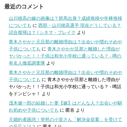
最近のコメント
山川穂高の嫁の画像は？群馬出身？成績推移や年棒推移
についても
に
西部・山川穂高選手 現在どうしている？
試合復帰は？ | シネマ・ブレイク
より
青木さやかと元旦那の離婚理由は？出会いや慣れそめや
子供についても
に
青木さやかが旦那と離婚した理由が
ヤバかった！！子供は和光小学校に通っている？ - 噂の
有名人徹底調査隊
より
青木さやかと元旦那の離婚理由は？出会いや慣れそめや
子供についても
に
青木さやかが旦那と離婚した理由が
ヤバかった！！子供は和光小学校に通っている？ - 噂話
をドンピシャ！
より
茂木健一郎の結婚した妻【嫁】はどんな人？出会いや馴
れ初めや子供についても
に
匿名
より
元婚約者困惑！突然の小室さん「解決金提案」を受けて
の反応とは？
に
匿名
より