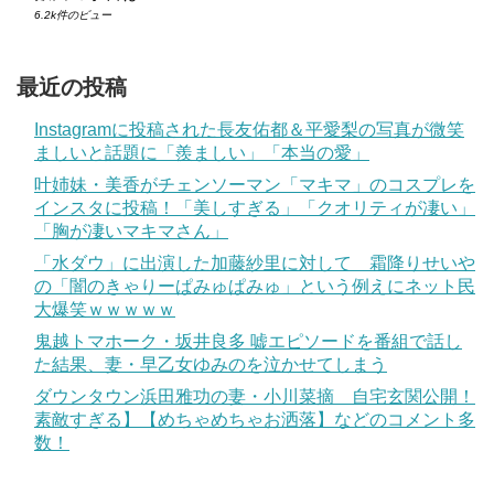
6.2k件のビュー
最近の投稿
Instagramに投稿された長友佑都＆平愛梨の写真が微笑
ましいと話題に「羨ましい」「本当の愛」
叶姉妹・美香がチェンソーマン「マキマ」のコスプレを
インスタに投稿！「美しすぎる」「クオリティが凄い」
「胸が凄いマキマさん」
「水ダウ」に出演した加藤紗里に対して 霜降りせいや
の「闇のきゃりーぱみゅぱみゅ」という例えにネット民
大爆笑ｗｗｗｗｗ
鬼越トマホーク・坂井良多 嘘エピソードを番組で話し
た結果、妻・早乙女ゆみのを泣かせてしまう
ダウンタウン浜田雅功の妻・小川菜摘 自宅玄関公開！
素敵すぎる】【めちゃめちゃお洒落】などのコメント多
数！