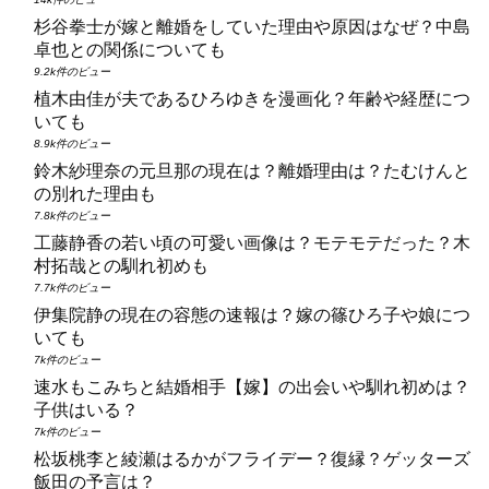
杉谷拳士が嫁と離婚をしていた理由や原因はなぜ？中島
卓也との関係についても
9.2k件のビュー
植木由佳が夫であるひろゆきを漫画化？年齢や経歴につ
いても
8.9k件のビュー
鈴木紗理奈の元旦那の現在は？離婚理由は？たむけんと
の別れた理由も
7.8k件のビュー
工藤静香の若い頃の可愛い画像は？モテモテだった？木
村拓哉との馴れ初めも
7.7k件のビュー
伊集院静の現在の容態の速報は？嫁の篠ひろ子や娘につ
いても
7k件のビュー
速水もこみちと結婚相手【嫁】の出会いや馴れ初めは？
子供はいる？
7k件のビュー
松坂桃李と綾瀬はるかがフライデー？復縁？ゲッターズ
飯田の予言は？