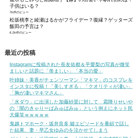
子供はいる？
7k件のビュー
松坂桃李と綾瀬はるかがフライデー？復縁？ゲッターズ
飯田の予言は？
6.2k件のビュー
最近の投稿
Instagramに投稿された長友佑都＆平愛梨の写真が微笑
ましいと話題に「羨ましい」「本当の愛」
叶姉妹・美香がチェンソーマン「マキマ」のコスプレを
インスタに投稿！「美しすぎる」「クオリティが凄い」
「胸が凄いマキマさん」
「水ダウ」に出演した加藤紗里に対して 霜降りせいや
の「闇のきゃりーぱみゅぱみゅ」という例えにネット民
大爆笑ｗｗｗｗｗ
鬼越トマホーク・坂井良多 嘘エピソードを番組で話し
た結果、妻・早乙女ゆみのを泣かせてしまう