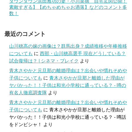
ダウンタウン浜田雅功の妻・小川菜摘 自宅玄関公開！
素敵すぎる】【めちゃめちゃお洒落】などのコメント多
数！
最近のコメント
山川穂高の嫁の画像は？群馬出身？成績推移や年棒推移
についても
に
西部・山川穂高選手 現在どうしている？
試合復帰は？ | シネマ・ブレイク
より
青木さやかと元旦那の離婚理由は？出会いや慣れそめや
子供についても
に
青木さやかが旦那と離婚した理由が
ヤバかった！！子供は和光小学校に通っている？ - 噂の
有名人徹底調査隊
より
青木さやかと元旦那の離婚理由は？出会いや慣れそめや
子供についても
に
青木さやかが旦那と離婚した理由が
ヤバかった！！子供は和光小学校に通っている？ - 噂話
をドンピシャ！
より