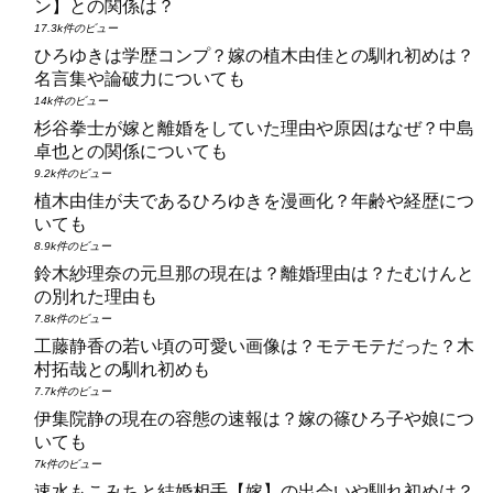
ン】との関係は？
17.3k件のビュー
ひろゆきは学歴コンプ？嫁の植木由佳との馴れ初めは？
名言集や論破力についても
14k件のビュー
杉谷拳士が嫁と離婚をしていた理由や原因はなぜ？中島
卓也との関係についても
9.2k件のビュー
植木由佳が夫であるひろゆきを漫画化？年齢や経歴につ
いても
8.9k件のビュー
鈴木紗理奈の元旦那の現在は？離婚理由は？たむけんと
の別れた理由も
7.8k件のビュー
工藤静香の若い頃の可愛い画像は？モテモテだった？木
村拓哉との馴れ初めも
7.7k件のビュー
伊集院静の現在の容態の速報は？嫁の篠ひろ子や娘につ
いても
7k件のビュー
速水もこみちと結婚相手【嫁】の出会いや馴れ初めは？