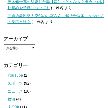
茂木健一郎の結婚した妻【嫁】はどんな人？出会いや馴
れ初めや子供についても
に
匿名
より
元婚約者困惑！突然の小室さん「解決金提案」を受けて
の反応とは？
に
匿名
より
アーカイブ
カテゴリー
YouTube
(2)
スポーツ
(92)
ニュース
(28)
政治
(4)
未分類
(11)