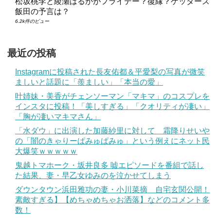
松坂桃李と綾瀬はるかがフライデー？復縁？ゲッターズ
飯田の予言は？
6.2k件のビュー
最近の投稿
Instagramに投稿された長友佑都＆平愛梨の写真が微笑
ましいと話題に「羨ましい」「本当の愛」
叶姉妹・美香がチェンソーマン「マキマ」のコスプレを
インスタに投稿！「美しすぎる」「クオリティが凄い」
「胸が凄いマキマさん」
「水ダウ」に出演した加藤紗里に対して 霜降りせいや
の「闇のきゃりーぱみゅぱみゅ」という例えにネット民
大爆笑ｗｗｗｗｗ
鬼越トマホーク・坂井良多 嘘エピソードを番組で話し
た結果、妻・早乙女ゆみのを泣かせてしまう
ダウンタウン浜田雅功の妻・小川菜摘 自宅玄関公開！
素敵すぎる】【めちゃめちゃお洒落】などのコメント多
数！