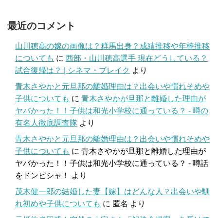
最近のコメント
山川穂高の嫁の画像は？群馬出身？成績推移や年棒推移
についても
に
西部・山川穂高選手 現在どうしている？
試合復帰は？ | シネマ・ブレイク
より
青木さやかと元旦那の離婚理由は？出会いや慣れそめや
子供についても
に
青木さやかが旦那と離婚した理由が
ヤバかった！！子供は和光小学校に通っている？ - 噂の
有名人徹底調査隊
より
青木さやかと元旦那の離婚理由は？出会いや慣れそめや
子供についても
に
青木さやかが旦那と離婚した理由が
ヤバかった！！子供は和光小学校に通っている？ - 噂話
をドンピシャ！
より
茂木健一郎の結婚した妻【嫁】はどんな人？出会いや馴
れ初めや子供についても
に
匿名
より