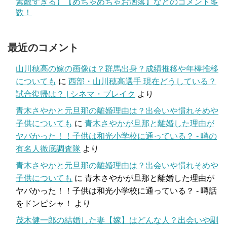
素敵すぎる】【めちゃめちゃお洒落】などのコメント多
数！
最近のコメント
山川穂高の嫁の画像は？群馬出身？成績推移や年棒推移
についても
に
西部・山川穂高選手 現在どうしている？
試合復帰は？ | シネマ・ブレイク
より
青木さやかと元旦那の離婚理由は？出会いや慣れそめや
子供についても
に
青木さやかが旦那と離婚した理由が
ヤバかった！！子供は和光小学校に通っている？ - 噂の
有名人徹底調査隊
より
青木さやかと元旦那の離婚理由は？出会いや慣れそめや
子供についても
に
青木さやかが旦那と離婚した理由が
ヤバかった！！子供は和光小学校に通っている？ - 噂話
をドンピシャ！
より
茂木健一郎の結婚した妻【嫁】はどんな人？出会いや馴