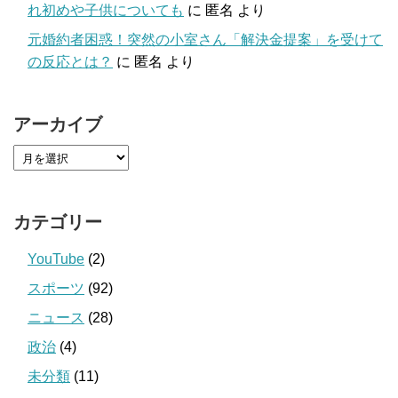
れ初めや子供についても
に
匿名
より
元婚約者困惑！突然の小室さん「解決金提案」を受けて
の反応とは？
に
匿名
より
アーカイブ
カテゴリー
YouTube
(2)
スポーツ
(92)
ニュース
(28)
政治
(4)
未分類
(11)