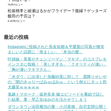
7k件のビュー
松坂桃李と綾瀬はるかがフライデー？復縁？ゲッターズ
飯田の予言は？
6.2k件のビュー
最近の投稿
Instagramに投稿された長友佑都＆平愛梨の写真が微笑
ましいと話題に「羨ましい」「本当の愛」
叶姉妹・美香がチェンソーマン「マキマ」のコスプレを
インスタに投稿！「美しすぎる」「クオリティが凄い」
「胸が凄いマキマさん」
「水ダウ」に出演した加藤紗里に対して 霜降りせいや
の「闇のきゃりーぱみゅぱみゅ」という例えにネット民
大爆笑ｗｗｗｗｗ
鬼越トマホーク・坂井良多 嘘エピソードを番組で話し
た結果、妻・早乙女ゆみのを泣かせてしまう
ダウンタウン浜田雅功の妻・小川菜摘 自宅玄関公開！