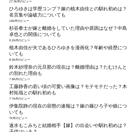
17.3k件のビュー
ひろゆきは学歴コンプ？嫁の植木由佳との馴れ初めは？
名言集や論破力についても
14k件のビュー
杉谷拳士が嫁と離婚をしていた理由や原因はなぜ？中島
卓也との関係についても
9.2k件のビュー
植木由佳が夫であるひろゆきを漫画化？年齢や経歴につ
いても
8.9k件のビュー
鈴木紗理奈の元旦那の現在は？離婚理由は？たむけんと
の別れた理由も
7.8k件のビュー
工藤静香の若い頃の可愛い画像は？モテモテだった？木
村拓哉との馴れ初めも
7.7k件のビュー
伊集院静の現在の容態の速報は？嫁の篠ひろ子や娘につ
いても
7k件のビュー
速水もこみちと結婚相手【嫁】の出会いや馴れ初めは？
子供はいる？