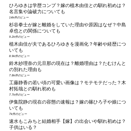
ひろゆきは学歴コンプ？嫁の植木由佳との馴れ初めは？
名言集や論破力についても
14k件のビュー
杉谷拳士が嫁と離婚をしていた理由や原因はなぜ？中島
卓也との関係についても
9.2k件のビュー
植木由佳が夫であるひろゆきを漫画化？年齢や経歴につ
いても
8.9k件のビュー
鈴木紗理奈の元旦那の現在は？離婚理由は？たむけんと
の別れた理由も
7.8k件のビュー
工藤静香の若い頃の可愛い画像は？モテモテだった？木
村拓哉との馴れ初めも
7.7k件のビュー
伊集院静の現在の容態の速報は？嫁の篠ひろ子や娘につ
いても
7k件のビュー
速水もこみちと結婚相手【嫁】の出会いや馴れ初めは？
子供はいる？