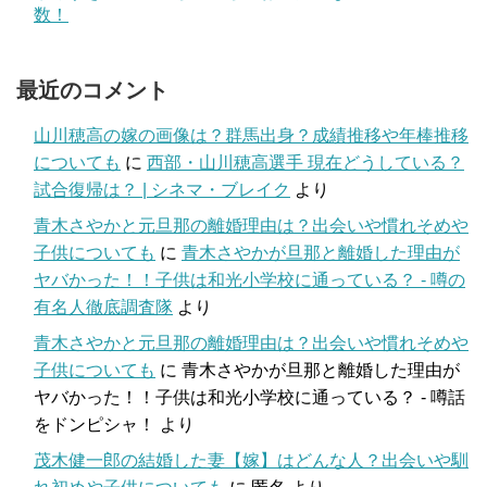
数！
最近のコメント
山川穂高の嫁の画像は？群馬出身？成績推移や年棒推移
についても
に
西部・山川穂高選手 現在どうしている？
試合復帰は？ | シネマ・ブレイク
より
青木さやかと元旦那の離婚理由は？出会いや慣れそめや
子供についても
に
青木さやかが旦那と離婚した理由が
ヤバかった！！子供は和光小学校に通っている？ - 噂の
有名人徹底調査隊
より
青木さやかと元旦那の離婚理由は？出会いや慣れそめや
子供についても
に
青木さやかが旦那と離婚した理由が
ヤバかった！！子供は和光小学校に通っている？ - 噂話
をドンピシャ！
より
茂木健一郎の結婚した妻【嫁】はどんな人？出会いや馴