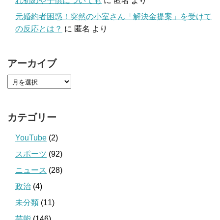
れ初めや子供についても
に
匿名
より
元婚約者困惑！突然の小室さん「解決金提案」を受けて
の反応とは？
に
匿名
より
アーカイブ
カテゴリー
YouTube
(2)
スポーツ
(92)
ニュース
(28)
政治
(4)
未分類
(11)
芸能
(146)