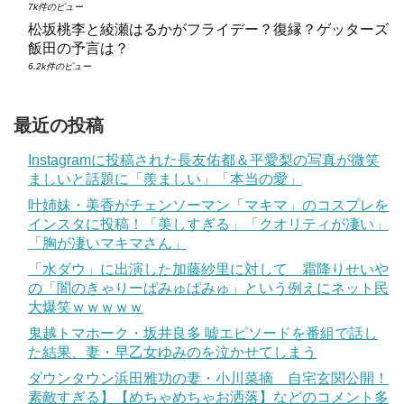
7k件のビュー
松坂桃李と綾瀬はるかがフライデー？復縁？ゲッターズ
飯田の予言は？
6.2k件のビュー
最近の投稿
Instagramに投稿された長友佑都＆平愛梨の写真が微笑
ましいと話題に「羨ましい」「本当の愛」
叶姉妹・美香がチェンソーマン「マキマ」のコスプレを
インスタに投稿！「美しすぎる」「クオリティが凄い」
「胸が凄いマキマさん」
「水ダウ」に出演した加藤紗里に対して 霜降りせいや
の「闇のきゃりーぱみゅぱみゅ」という例えにネット民
大爆笑ｗｗｗｗｗ
鬼越トマホーク・坂井良多 嘘エピソードを番組で話し
た結果、妻・早乙女ゆみのを泣かせてしまう
ダウンタウン浜田雅功の妻・小川菜摘 自宅玄関公開！
素敵すぎる】【めちゃめちゃお洒落】などのコメント多