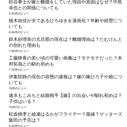
杉谷拳士が嫁と離婚をしていた理由や原因はなぜ？中島
卓也との関係についても
9.2k件のビュー
植木由佳が夫であるひろゆきを漫画化？年齢や経歴につ
いても
8.9k件のビュー
鈴木紗理奈の元旦那の現在は？離婚理由は？たむけんと
の別れた理由も
7.8k件のビュー
工藤静香の若い頃の可愛い画像は？モテモテだった？木
村拓哉との馴れ初めも
7.7k件のビュー
伊集院静の現在の容態の速報は？嫁の篠ひろ子や娘につ
いても
7k件のビュー
速水もこみちと結婚相手【嫁】の出会いや馴れ初めは？
子供はいる？
7k件のビュー
松坂桃李と綾瀬はるかがフライデー？復縁？ゲッターズ
飯田の予言は？
6.2k件のビュー