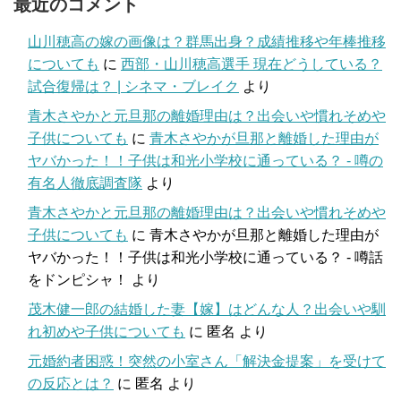
最近のコメント
山川穂高の嫁の画像は？群馬出身？成績推移や年棒推移
についても
に
西部・山川穂高選手 現在どうしている？
試合復帰は？ | シネマ・ブレイク
より
青木さやかと元旦那の離婚理由は？出会いや慣れそめや
子供についても
に
青木さやかが旦那と離婚した理由が
ヤバかった！！子供は和光小学校に通っている？ - 噂の
有名人徹底調査隊
より
青木さやかと元旦那の離婚理由は？出会いや慣れそめや
子供についても
に
青木さやかが旦那と離婚した理由が
ヤバかった！！子供は和光小学校に通っている？ - 噂話
をドンピシャ！
より
茂木健一郎の結婚した妻【嫁】はどんな人？出会いや馴
れ初めや子供についても
に
匿名
より
元婚約者困惑！突然の小室さん「解決金提案」を受けて
の反応とは？
に
匿名
より