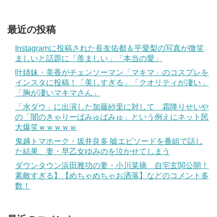
最近の投稿
Instagramに投稿された長友佑都＆平愛梨の写真が微笑
ましいと話題に「羨ましい」「本当の愛」
叶姉妹・美香がチェンソーマン「マキマ」のコスプレを
インスタに投稿！「美しすぎる」「クオリティが凄い」
「胸が凄いマキマさん」
「水ダウ」に出演した加藤紗里に対して 霜降りせいや
の「闇のきゃりーぱみゅぱみゅ」という例えにネット民
大爆笑ｗｗｗｗｗ
鬼越トマホーク・坂井良多 嘘エピソードを番組で話し
た結果、妻・早乙女ゆみのを泣かせてしまう
ダウンタウン浜田雅功の妻・小川菜摘 自宅玄関公開！
素敵すぎる】【めちゃめちゃお洒落】などのコメント多
数！