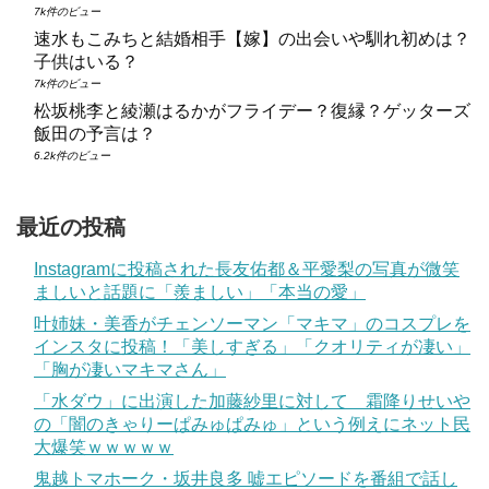
7k件のビュー
速水もこみちと結婚相手【嫁】の出会いや馴れ初めは？
子供はいる？
7k件のビュー
松坂桃李と綾瀬はるかがフライデー？復縁？ゲッターズ
飯田の予言は？
6.2k件のビュー
最近の投稿
Instagramに投稿された長友佑都＆平愛梨の写真が微笑
ましいと話題に「羨ましい」「本当の愛」
叶姉妹・美香がチェンソーマン「マキマ」のコスプレを
インスタに投稿！「美しすぎる」「クオリティが凄い」
「胸が凄いマキマさん」
「水ダウ」に出演した加藤紗里に対して 霜降りせいや
の「闇のきゃりーぱみゅぱみゅ」という例えにネット民
大爆笑ｗｗｗｗｗ
鬼越トマホーク・坂井良多 嘘エピソードを番組で話し