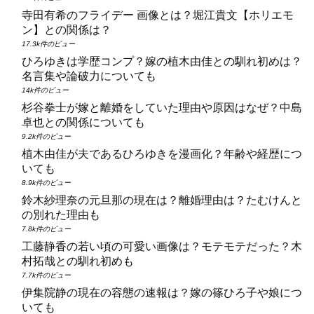
寺田有希のフライデー 画像とは？堀江貴文【ホリエモ
ン】との関係は？
17.3k件のビュー
ひろゆきは学歴コンプ？嫁の植木由佳との馴れ初めは？
名言集や論破力についても
14k件のビュー
杉谷拳士が嫁と離婚をしていた理由や原因はなぜ？中島
卓也との関係についても
9.2k件のビュー
植木由佳が夫であるひろゆきを漫画化？年齢や経歴につ
いても
8.9k件のビュー
鈴木紗理奈の元旦那の現在は？離婚理由は？たむけんと
の別れた理由も
7.8k件のビュー
工藤静香の若い頃の可愛い画像は？モテモテだった？木
村拓哉との馴れ初めも
7.7k件のビュー
伊集院静の現在の容態の速報は？嫁の篠ひろ子や娘につ
いても