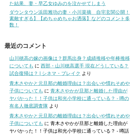
た結果、妻・早乙女ゆみのを泣かせてしまう
ダウンタウン浜田雅功の妻・小川菜摘 自宅玄関公開！
素敵すぎる】【めちゃめちゃお洒落】などのコメント多
数！
最近のコメント
山川穂高の嫁の画像は？群馬出身？成績推移や年棒推移
についても
に
西部・山川穂高選手 現在どうしている？
試合復帰は？ | シネマ・ブレイク
より
青木さやかと元旦那の離婚理由は？出会いや慣れそめや
子供についても
に
青木さやかが旦那と離婚した理由が
ヤバかった！！子供は和光小学校に通っている？ - 噂の
有名人徹底調査隊
より
青木さやかと元旦那の離婚理由は？出会いや慣れそめや
子供についても
に
青木さやかが旦那と離婚した理由が
ヤバかった！！子供は和光小学校に通っている？ - 噂話