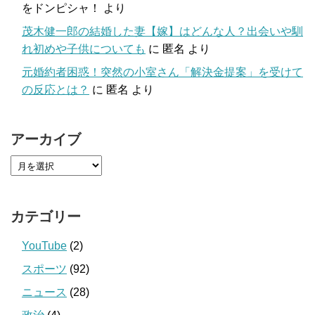
をドンピシャ！
より
茂木健一郎の結婚した妻【嫁】はどんな人？出会いや馴
れ初めや子供についても
に
匿名
より
元婚約者困惑！突然の小室さん「解決金提案」を受けて
の反応とは？
に
匿名
より
アーカイブ
カテゴリー
YouTube
(2)
スポーツ
(92)
ニュース
(28)