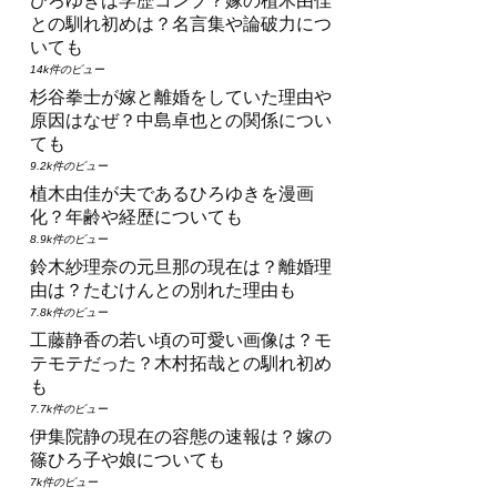
ひろゆきは学歴コンプ？嫁の植木由佳
との馴れ初めは？名言集や論破力につ
いても
14k件のビュー
杉谷拳士が嫁と離婚をしていた理由や
原因はなぜ？中島卓也との関係につい
ても
9.2k件のビュー
植木由佳が夫であるひろゆきを漫画
化？年齢や経歴についても
8.9k件のビュー
鈴木紗理奈の元旦那の現在は？離婚理
由は？たむけんとの別れた理由も
7.8k件のビュー
工藤静香の若い頃の可愛い画像は？モ
テモテだった？木村拓哉との馴れ初め
も
7.7k件のビュー
伊集院静の現在の容態の速報は？嫁の
篠ひろ子や娘についても
7k件のビュー