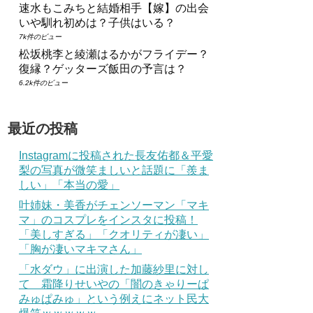
速水もこみちと結婚相手【嫁】の出会
いや馴れ初めは？子供はいる？
7k件のビュー
松坂桃李と綾瀬はるかがフライデー？
復縁？ゲッターズ飯田の予言は？
6.2k件のビュー
最近の投稿
Instagramに投稿された長友佑都＆平愛
梨の写真が微笑ましいと話題に「羨ま
しい」「本当の愛」
叶姉妹・美香がチェンソーマン「マキ
マ」のコスプレをインスタに投稿！
「美しすぎる」「クオリティが凄い」
「胸が凄いマキマさん」
「水ダウ」に出演した加藤紗里に対し
て 霜降りせいやの「闇のきゃりーぱ
みゅぱみゅ」という例えにネット民大