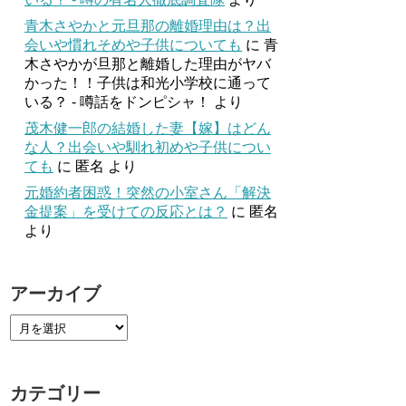
青木さやかと元旦那の離婚理由は？出
会いや慣れそめや子供についても
に
青
木さやかが旦那と離婚した理由がヤバ
かった！！子供は和光小学校に通って
いる？ - 噂話をドンピシャ！
より
茂木健一郎の結婚した妻【嫁】はどん
な人？出会いや馴れ初めや子供につい
ても
に
匿名
より
元婚約者困惑！突然の小室さん「解決
金提案」を受けての反応とは？
に
匿名
より
アーカイブ
カテゴリー