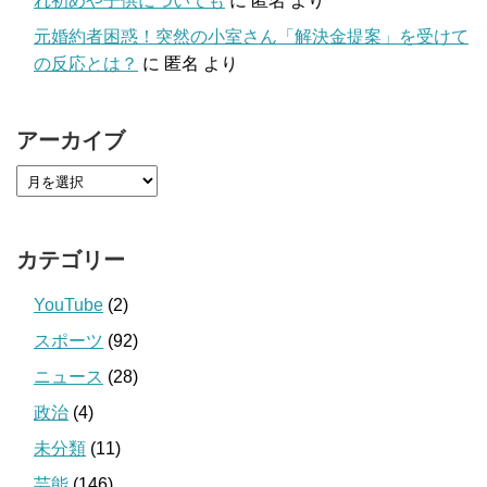
れ初めや子供についても
に
匿名
より
元婚約者困惑！突然の小室さん「解決金提案」を受けて
の反応とは？
に
匿名
より
アーカイブ
カテゴリー
YouTube
(2)
スポーツ
(92)
ニュース
(28)
政治
(4)
未分類
(11)
芸能
(146)