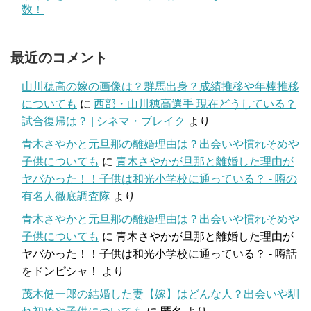
数！
最近のコメント
山川穂高の嫁の画像は？群馬出身？成績推移や年棒推移
についても
に
西部・山川穂高選手 現在どうしている？
試合復帰は？ | シネマ・ブレイク
より
青木さやかと元旦那の離婚理由は？出会いや慣れそめや
子供についても
に
青木さやかが旦那と離婚した理由が
ヤバかった！！子供は和光小学校に通っている？ - 噂の
有名人徹底調査隊
より
青木さやかと元旦那の離婚理由は？出会いや慣れそめや
子供についても
に
青木さやかが旦那と離婚した理由が
ヤバかった！！子供は和光小学校に通っている？ - 噂話
をドンピシャ！
より
茂木健一郎の結婚した妻【嫁】はどんな人？出会いや馴