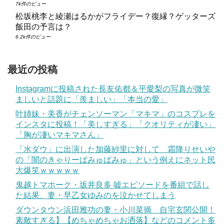
7k件のビュー
松坂桃李と綾瀬はるかがフライデー？復縁？ゲッターズ
飯田の予言は？
6.2k件のビュー
最近の投稿
Instagramに投稿された長友佑都＆平愛梨の写真が微笑
ましいと話題に「羨ましい」「本当の愛」
叶姉妹・美香がチェンソーマン「マキマ」のコスプレを
インスタに投稿！「美しすぎる」「クオリティが凄い」
「胸が凄いマキマさん」
「水ダウ」に出演した加藤紗里に対して 霜降りせいや
の「闇のきゃりーぱみゅぱみゅ」という例えにネット民
大爆笑ｗｗｗｗｗ
鬼越トマホーク・坂井良多 嘘エピソードを番組で話し
た結果、妻・早乙女ゆみのを泣かせてしまう
ダウンタウン浜田雅功の妻・小川菜摘 自宅玄関公開！
素敵すぎる】【めちゃめちゃお洒落】などのコメント多