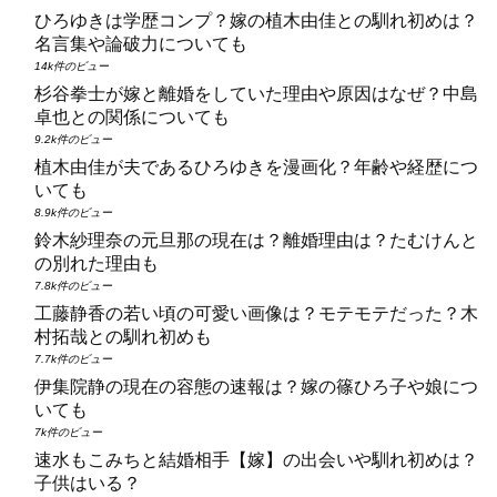
ひろゆきは学歴コンプ？嫁の植木由佳との馴れ初めは？
名言集や論破力についても
14k件のビュー
杉谷拳士が嫁と離婚をしていた理由や原因はなぜ？中島
卓也との関係についても
9.2k件のビュー
植木由佳が夫であるひろゆきを漫画化？年齢や経歴につ
いても
8.9k件のビュー
鈴木紗理奈の元旦那の現在は？離婚理由は？たむけんと
の別れた理由も
7.8k件のビュー
工藤静香の若い頃の可愛い画像は？モテモテだった？木
村拓哉との馴れ初めも
7.7k件のビュー
伊集院静の現在の容態の速報は？嫁の篠ひろ子や娘につ
いても
7k件のビュー
速水もこみちと結婚相手【嫁】の出会いや馴れ初めは？
子供はいる？