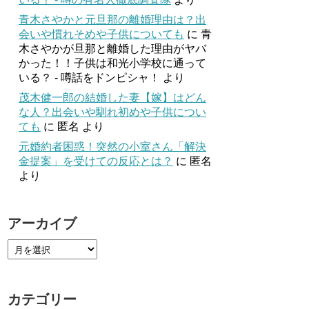
青木さやかと元旦那の離婚理由は？出
会いや慣れそめや子供についても
に
青
木さやかが旦那と離婚した理由がヤバ
かった！！子供は和光小学校に通って
いる？ - 噂話をドンピシャ！
より
茂木健一郎の結婚した妻【嫁】はどん
な人？出会いや馴れ初めや子供につい
ても
に
匿名
より
元婚約者困惑！突然の小室さん「解決
金提案」を受けての反応とは？
に
匿名
より
アーカイブ
カテゴリー