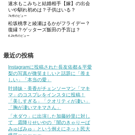
速水もこみちと結婚相手【嫁】の出会
いや馴れ初めは？子供はいる？
7k件のビュー
松坂桃李と綾瀬はるかがフライデー？
復縁？ゲッターズ飯田の予言は？
6.2k件のビュー
最近の投稿
Instagramに投稿された長友佑都＆平愛
梨の写真が微笑ましいと話題に「羨ま
しい」「本当の愛」
叶姉妹・美香がチェンソーマン「マキ
マ」のコスプレをインスタに投稿！
「美しすぎる」「クオリティが凄い」
「胸が凄いマキマさん」
「水ダウ」に出演した加藤紗里に対し
て 霜降りせいやの「闇のきゃりーぱ
みゅぱみゅ」という例えにネット民大