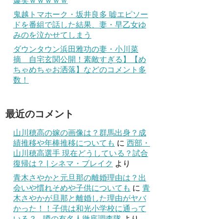
爆笑ｗｗｗｗｗ
鬼越トマホーク・坂井良多 嘘エピソー
ドを番組で話した結果、妻・早乙女ゆ
みのを泣かせてしまう
ダウンタウン浜田雅功の妻・小川菜
摘 自宅玄関公開！素敵すぎる】【め
ちゃめちゃお洒落】などのコメント多
数！
最近のコメント
山川穂高の嫁の画像は？群馬出身？成
績推移や年棒推移についても
に
西部・
山川穂高選手 現在どうしている？試合
復帰は？ | シネマ・ブレイク
より
青木さやかと元旦那の離婚理由は？出
会いや慣れそめや子供についても
に
青
木さやかが旦那と離婚した理由がヤバ
かった！！子供は和光小学校に通って
いる？ - 噂の有名人徹底調査隊
より