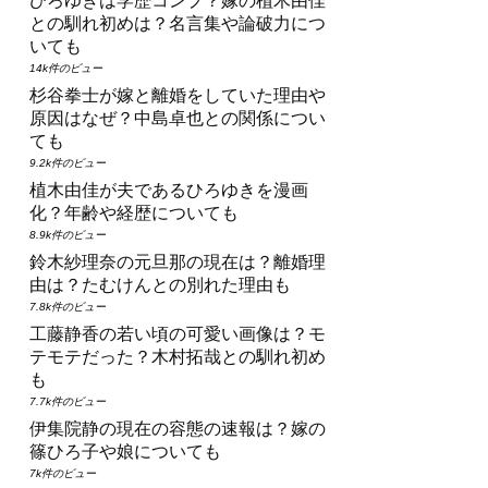
ひろゆきは学歴コンプ？嫁の植木由佳
との馴れ初めは？名言集や論破力につ
いても
14k件のビュー
杉谷拳士が嫁と離婚をしていた理由や
原因はなぜ？中島卓也との関係につい
ても
9.2k件のビュー
植木由佳が夫であるひろゆきを漫画
化？年齢や経歴についても
8.9k件のビュー
鈴木紗理奈の元旦那の現在は？離婚理
由は？たむけんとの別れた理由も
7.8k件のビュー
工藤静香の若い頃の可愛い画像は？モ
テモテだった？木村拓哉との馴れ初め
も
7.7k件のビュー
伊集院静の現在の容態の速報は？嫁の
篠ひろ子や娘についても
7k件のビュー