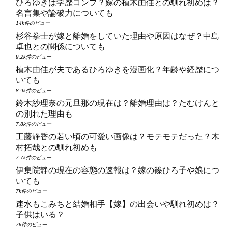
ひろゆきは学歴コンプ？嫁の植木由佳との馴れ初めは？
名言集や論破力についても
14k件のビュー
杉谷拳士が嫁と離婚をしていた理由や原因はなぜ？中島
卓也との関係についても
9.2k件のビュー
植木由佳が夫であるひろゆきを漫画化？年齢や経歴につ
いても
8.9k件のビュー
鈴木紗理奈の元旦那の現在は？離婚理由は？たむけんと
の別れた理由も
7.8k件のビュー
工藤静香の若い頃の可愛い画像は？モテモテだった？木
村拓哉との馴れ初めも
7.7k件のビュー
伊集院静の現在の容態の速報は？嫁の篠ひろ子や娘につ
いても
7k件のビュー
速水もこみちと結婚相手【嫁】の出会いや馴れ初めは？
子供はいる？
7k件のビュー