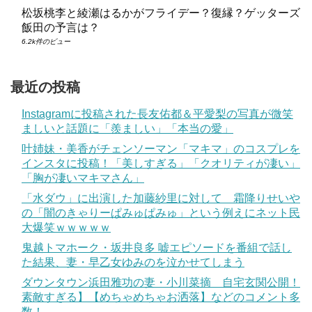
松坂桃李と綾瀬はるかがフライデー？復縁？ゲッターズ
飯田の予言は？
6.2k件のビュー
最近の投稿
Instagramに投稿された長友佑都＆平愛梨の写真が微笑
ましいと話題に「羨ましい」「本当の愛」
叶姉妹・美香がチェンソーマン「マキマ」のコスプレを
インスタに投稿！「美しすぎる」「クオリティが凄い」
「胸が凄いマキマさん」
「水ダウ」に出演した加藤紗里に対して 霜降りせいや
の「闇のきゃりーぱみゅぱみゅ」という例えにネット民
大爆笑ｗｗｗｗｗ
鬼越トマホーク・坂井良多 嘘エピソードを番組で話し
た結果、妻・早乙女ゆみのを泣かせてしまう
ダウンタウン浜田雅功の妻・小川菜摘 自宅玄関公開！
素敵すぎる】【めちゃめちゃお洒落】などのコメント多
数！