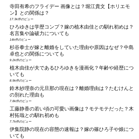
寺田有希のフライデー 画像とは？堀江貴文【ホリエモ
ン】との関係は？
17.3k件のビュー
ひろゆきは学歴コンプ？嫁の植木由佳との馴れ初めは？
名言集や論破力についても
14k件のビュー
杉谷拳士が嫁と離婚をしていた理由や原因はなぜ？中島
卓也との関係についても
9.2k件のビュー
植木由佳が夫であるひろゆきを漫画化？年齢や経歴につ
いても
8.9k件のビュー
鈴木紗理奈の元旦那の現在は？離婚理由は？たむけんと
の別れた理由も
7.8k件のビュー
工藤静香の若い頃の可愛い画像は？モテモテだった？木
村拓哉との馴れ初めも
7.7k件のビュー
伊集院静の現在の容態の速報は？嫁の篠ひろ子や娘につ
いても