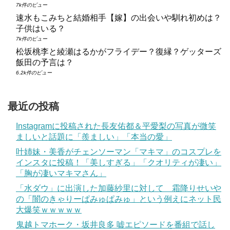
7k件のビュー
速水もこみちと結婚相手【嫁】の出会いや馴れ初めは？
子供はいる？
7k件のビュー
松坂桃李と綾瀬はるかがフライデー？復縁？ゲッターズ
飯田の予言は？
6.2k件のビュー
最近の投稿
Instagramに投稿された長友佑都＆平愛梨の写真が微笑
ましいと話題に「羨ましい」「本当の愛」
叶姉妹・美香がチェンソーマン「マキマ」のコスプレを
インスタに投稿！「美しすぎる」「クオリティが凄い」
「胸が凄いマキマさん」
「水ダウ」に出演した加藤紗里に対して 霜降りせいや
の「闇のきゃりーぱみゅぱみゅ」という例えにネット民
大爆笑ｗｗｗｗｗ
鬼越トマホーク・坂井良多 嘘エピソードを番組で話し