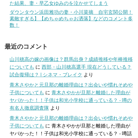
た結果、妻・早乙女ゆみのを泣かせてしまう
ダウンタウン浜田雅功の妻・小川菜摘 自宅玄関公開！
素敵すぎる】【めちゃめちゃお洒落】などのコメント多
数！
最近のコメント
山川穂高の嫁の画像は？群馬出身？成績推移や年棒推移
についても
に
西部・山川穂高選手 現在どうしている？
試合復帰は？ | シネマ・ブレイク
より
青木さやかと元旦那の離婚理由は？出会いや慣れそめや
子供についても
に
青木さやかが旦那と離婚した理由が
ヤバかった！！子供は和光小学校に通っている？ - 噂の
有名人徹底調査隊
より
青木さやかと元旦那の離婚理由は？出会いや慣れそめや
子供についても
に
青木さやかが旦那と離婚した理由が
ヤバかった！！子供は和光小学校に通っている？ - 噂話