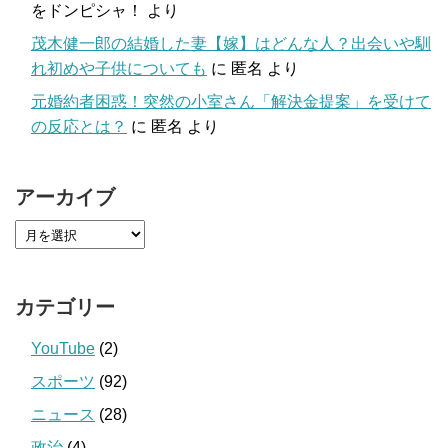
をドンピシャ！
より
茂木健一郎の結婚した妻【嫁】はどんな人？出会いや馴
れ初めや子供についても
に
匿名
より
元婚約者困惑！突然の小室さん「解決金提案」を受けて
の反応とは？
に
匿名
より
アーカイブ
カテゴリー
YouTube
(2)
スポーツ
(92)
ニュース
(28)
政治
(4)